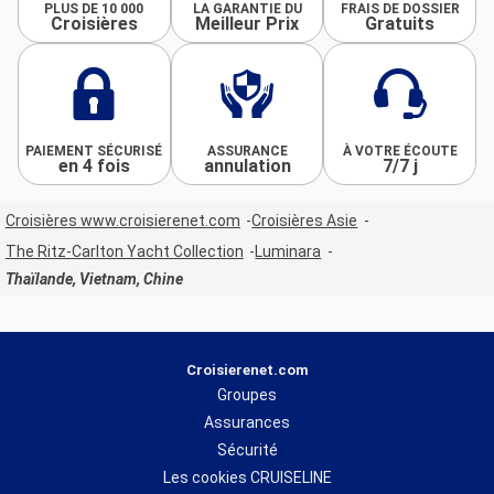
PLUS DE 10 000
LA GARANTIE DU
FRAIS DE DOSSIER
Croisières
Meilleur Prix
Gratuits
PAIEMENT SÉCURISÉ
ASSURANCE
À VOTRE ÉCOUTE
en 4 fois
annulation
7/7 j
Croisières www.croisierenet.com
Croisières Asie
The Ritz-Carlton Yacht Collection
Luminara
Thaïlande, Vietnam, Chine
Croisierenet.com
Groupes
Assurances
Sécurité
Les cookies CRUISELINE