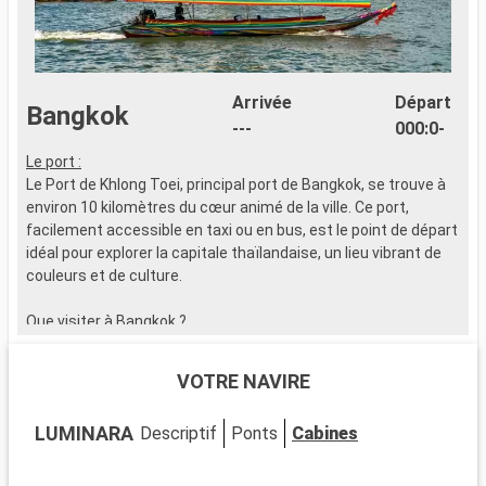
Arrivée
Départ
Bangkok
---
000:0-
Le port :
D
Le Port de Khlong Toei, principal port de Bangkok, se trouve à
K
environ 10 kilomètres du cœur animé de la ville. Ce port,
p
facilement accessible en taxi ou en bus, est le point de départ
p
idéal pour explorer la capitale thaïlandaise, un lieu vibrant de
d
couleurs et de culture.
e
L
Que visiter à Bangkok ?
L
Bangkok offre un captivant mélange de traditions ancestrales
p
et de modernité. Visitez le Grand Palais et le temple du
p
VOTRE NAVIRE
Bouddha d'Émeraude pour un voyage dans l'histoire
p
thaïlandaise. Faites l'expérience des saveurs locales au
l
LUMINARA
Descriptif
Ponts
Cabines
marché flottant de Damnoen Saduak et dans le quartier
I
animé de Chinatown.
a
c