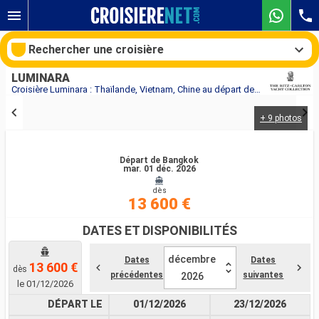
Rechercher une croisière
LUMINARA
Croisière Luminara : Thaïlande, Vietnam, Chine au départ de Bangkok
+ 9 photos
Nos destinations
Mois de départ
Départ de Bangkok
mar. 01 déc. 2026
dès
Ports
Compagnies
13 600 €
Rechercher
DATES ET DISPONIBILITÉS
décembre
Dates
Dates
13 600 €
dès
précédentes
suivantes
2026
le 01/12/2026
DÉPART LE
01/12/2026
23/12/2026