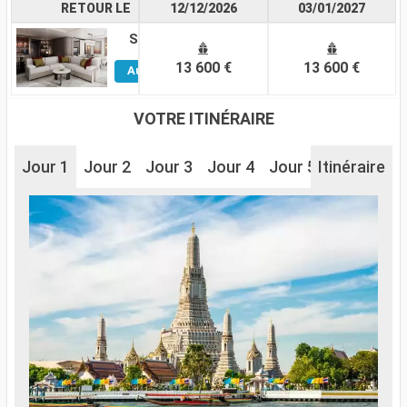
RETOUR LE
12/12/2026
03/01/2027
Suite
Voir
13 600 €
13 600 €
Autres
Cabines
VOTRE ITINÉRAIRE
Jour 1
Jour 2
Jour 3
Jour 4
Jour 5
Itinéraire
Jour 6
J