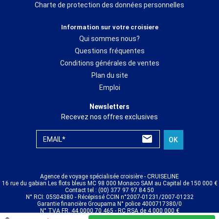
Charte de protection des données personnelles
Information sur votre croisiere
Qui sommes nous?
Questions fréquentes
Conditions générales de ventes
Plan du site
Emploi
Newsletters
Recevez nos offres exclusives
EMAIL*
OK
Agence de voyage spécialisée croisière - CRUISELINE
16 rue du gabian Les flots bleus MC 98 000 Monaco SAM au Capital de 150 000 €
Contact tel : (00) 377 97 97 84 50
N° RCI: 05S04380 - Récépissé CCIN n°2007-01231/2007-01232
Garantie financière Groupama N° police 4000717380/0
N° TVA FR. 44 0000 70 465 - RC RSA de 4 000 000 €
© CRUISELINE 2026 - all rights reserved