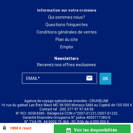
Information sur votre croisiere
Qui sommes nous?
Questions fréquentes
Conditions générales de ventes
Plan du site
Emploi
Newsletters
Recevez nos offres exclusives
EMAIL*
OK
Agence de voyage spécialisée croisière - CRUISELINE
16 rue du gabian Les flots bleus MC 98 000 Monaco SAM au Capital de 150 000 €
Contact tel : (00) 377 97 97 84 50
N° RCI: 05S04380 - Récépissé CCIN n°2007-01231/2007-01232
Garantie financière Groupama N° police 4000717380/0
N° TVA FR. 44 0000 70 465 - RC RSA de 4 000 000 €
© CRUISELINE 2026 - all rights reserved
1850 € /nuit
Voir les disponibilités