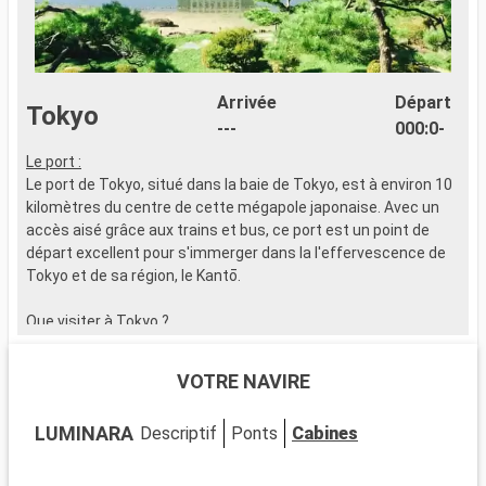
Arrivée
Départ
Tokyo
---
000:0-
Le port :
Le port de Tokyo, situé dans la baie de Tokyo, est à environ 10
kilomètres du centre de cette mégapole japonaise. Avec un
accès aisé grâce aux trains et bus, ce port est un point de
départ excellent pour s'immerger dans la l'effervescence de
Tokyo et de sa région, le Kantō.
Que visiter à Tokyo ?
Tokyo offre un mélange captivant de tradition et de
modernité. Le temple Senso-ji, dans le quartier d'Asakusa, est
VOTRE NAVIRE
un site historique incontournable. Le carrefour de Shibuya,
symbole de l'effervescence de la ville, est à voir absolument.
LUMINARA
Descriptif
Ponts
Cabines
Akihabara, centre de la culture otaku, est à environ 5
kilomètres. Les jardins impériaux de l'Est sont un oasis de
calme au cœur de la ville.