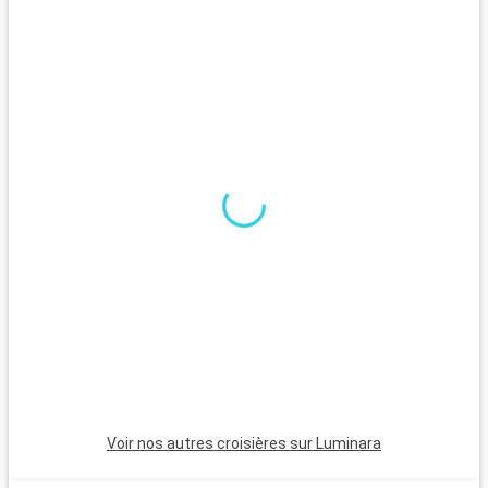
Que visiter dans les environs ?
Nikko, à 2 heures de route de Tokyo, avec ses sanctuaires et
temples classés UNESCO, est un incontournable. Hakone,
réputée pour ses onsen et sa vue sur le Mont Fuji, est idéale
pour se relaxer. Kamakura, avec son grand Bouddha et ses
plages, est une escapade paisible et riche en histoire.
Voir nos autres croisières sur Luminara