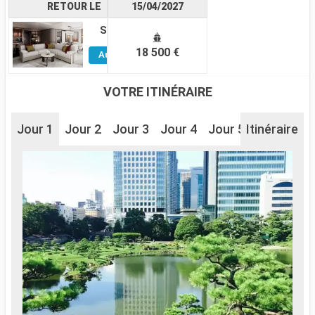
RETOUR LE
15/04/2027
Suite
Voir
18 500 €
Autres
Cabines
VOTRE ITINÉRAIRE
Jour 1
Jour 2
Jour 3
Jour 4
Jour 5
Itinéraire
Jour 6
J