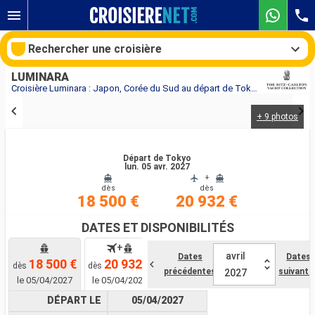
Rechercher une croisière
LUMINARA
Croisière Luminara : Japon, Corée du Sud au départ de Tokyo
+ 9 photos
Nos destinations
Mois de départ
Départ de Tokyo
lun. 05 avr. 2027
+
dès
dès
Ports
Compagnies
18 500 €
20 932 €
Rechercher
DATES ET DISPONIBILITÉS
+
avril
Dates
Dates
18 500 €
20 932 €
dès
dès
précédentes
suivante
2027
le 05/04/2027
le 05/04/2027
DÉPART LE
05/04/2027