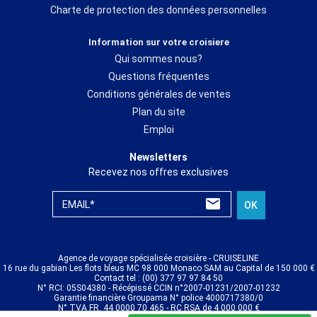
Charte de protection des données personnelles
Information sur votre croisiere
Qui sommes nous?
Questions fréquentes
Conditions générales de ventes
Plan du site
Emploi
Newsletters
Recevez nos offres exclusives
EMAIL*
OK
Agence de voyage spécialisée croisière - CRUISELINE
16 rue du gabian Les flots bleus MC 98 000 Monaco SAM au Capital de 150 000 €
Contact tel : (00) 377 97 97 84 50
N° RCI: 05S04380 - Récépissé CCIN n°2007-01231/2007-01232
Garantie financière Groupama N° police 4000717380/0
N° TVA FR. 44 0000 70 465 - RC RSA de 4 000 000 €