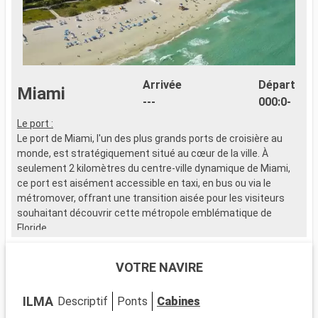
Arrivée
Départ
Miami
---
000:0-
Le port :
D
Le port de Miami, l'un des plus grands ports de croisière au
l
monde, est stratégiquement situé au cœur de la ville. À
g
seulement 2 kilomètres du centre-ville dynamique de Miami,
o
ce port est aisément accessible en taxi, en bus ou via le
c
métromover, offrant une transition aisée pour les visiteurs
l
souhaitant découvrir cette métropole emblématique de
s
Floride.
s
p
Que visiter à Miami ?
n
VOTRE NAVIRE
Miami est un mélange vibrant de cultures, d'art et de plages.
r
Découvrez le quartier artistique de Wynwood, célèbre pour ses
s
ILMA
Descriptif
Ponts
Cabines
fresques murales et ses galeries avant-gardistes. Le quartier
m
historique Art Déco de South Beach vous transporte dans les
l