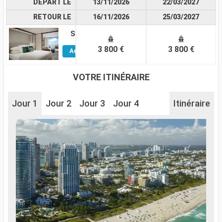
DÉPART LE
13/11/2026
22/03/2027
RETOUR LE
16/11/2026
25/03/2027
Suite
Voir
3 800 €
3 800 €
Autres
Cabines
VOTRE ITINÉRAIRE
Jour 1
Jour 2
Jour 3
Jour 4
Itinéraire