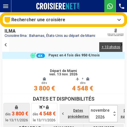
Rechercher une croisière
ILMA
Croisière Ilma : Bahamas, États-Unis au départ de Miami
+ 10 photos
Nos destinations
Payez en 4 fois dès
950 €
/mois
Mois de départ
Départ de Miami
ven. 13 nov. 2026
Ports
Compagnies
+
dès
dès
3 800 €
4 548 €
Rechercher
DATES ET DISPONIBILITÉS
+
novembre
Dates
D
3 800 €
4 548 €
dès
dès
précédentes
sui
2026
le 13/11/2026
le 13/11/2026