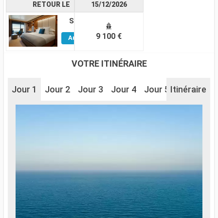
RETOUR LE
15/12/2026
Suite
Voir
9 100 €
Autres
Cabines
VOTRE ITINÉRAIRE
Jour 1
Jour 2
Jour 3
Jour 4
Jour 5
Itinéraire
Jour 6
J