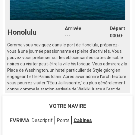
Arrivée
Départ
Honolulu
---
000:0-
Comme vous naviguez dans le port de Honolulu, préparez-
L
vous à une journée passionnante et pleine d'activités. Vous
a
pouvez vous prélasser sur les éblouissantes côtes de sable
l
noires ou visiter peut-être la ville historique. Vous admirerez la
Place de Washington, un hôtel particulier de Style géorgien
engageant et le Palais Iolani. Après avoir admiré l'architecture
vous pourrez visiter "l'Eau Jaillissante," ou plus généralement
connu comme la station estivale de Waikiki, juste à l'est de
Honolulu.
VOTRE NAVIRE
EVRIMA
Descriptif
Ponts
Cabines