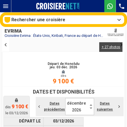
Rechercher une croisière
EVRIMA
Croisière Evrima : États-Unis, Kiribati, France au départ de Honolulu
+ 27 photos
Nos destinations
Mois de départ
Départ de Honolulu
jeu. 03 déc. 2026
dès
Ports
Compagnies
9 100 €
Rechercher
DATES ET DISPONIBILITÉS
décembre
Dates
Dates
9 100 €
dès
précédentes
suivantes
2026
le 03/12/2026
DÉPART LE
03/12/2026