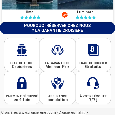
Ilma
Luminara
POURQUOI RÉSERVER CHEZ NOUS
? LA GARANTIE CROISIÈRE
PLUS DE 10 000
LA GARANTIE DU
FRAIS DE DOSSIER
Croisières
Meilleur Prix
Gratuits
PAIEMENT SÉCURISÉ
ASSURANCE
À VOTRE ÉCOUTE
en 4 fois
annulation
7/7 j
Croisières www.croisierenet.com
Croisières Tahiti