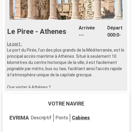
Arrivée
Départ
Le Piree - Athenes
---
000:0-
Le port :
A
Le port du Pirée, l'un des plus grands de la Méditerranée, est le
n
principal accès maritime à Athènes. Situé à seulement 10
t
kilomètres du centre historique de la ville, il est facilement
d
joignable par métro, bus ou taxi, facilitant ainsi l'accès rapide
l
à l'atmosphère unique de la capitale grecque.
O
l
Que visiter à Athènes ?
r
Athènes, une ville au riche passé historique, offre de
d
nombreux sites incontournables. L'Acropole, avec ses
d
VOTRE NAVIRE
monuments antiques et son musée, domine
c
majestueusement la ville. Le quartier de Pláka, avec ses
P
EVRIMA
Descriptif
Ponts
Cabines
ruelles pittoresques, est idéal pour savourer des spécialités
-
grecques. Le Musée archéologique national plonge les
d
visiteurs dans l'histoire grecque. La place Syntagma et le
M