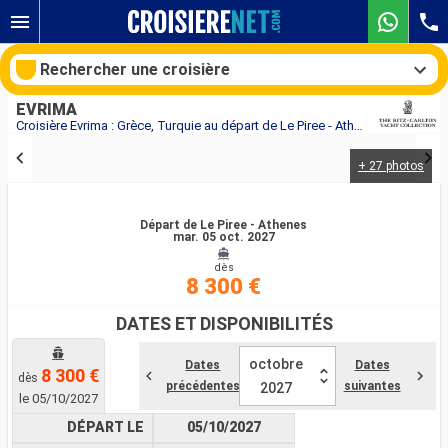
Rechercher une croisière
EVRIMA
Croisière Evrima : Grèce, Turquie au départ de Le Piree - Athenes
+ 27 photos
Nos destinations
Mois de départ
Départ de Le Piree - Athenes
mar. 05 oct. 2027
dès
Ports
Compagnies
8 300 €
Rechercher
DATES ET DISPONIBILITÉS
octobre
Dates
Dates
8 300 €
dès
précédentes
suivantes
2027
le 05/10/2027
DÉPART LE
05/10/2027