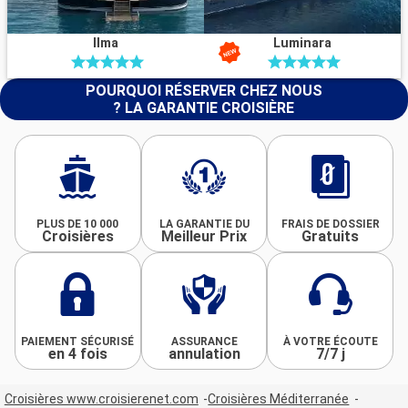
Ilma
Luminara
POURQUOI RÉSERVER CHEZ NOUS
? LA GARANTIE CROISIÈRE
PLUS DE 10 000
LA GARANTIE DU
FRAIS DE DOSSIER
Croisières
Meilleur Prix
Gratuits
PAIEMENT SÉCURISÉ
ASSURANCE
À VOTRE ÉCOUTE
en 4 fois
annulation
7/7 j
Croisières www.croisierenet.com
Croisières Méditerranée