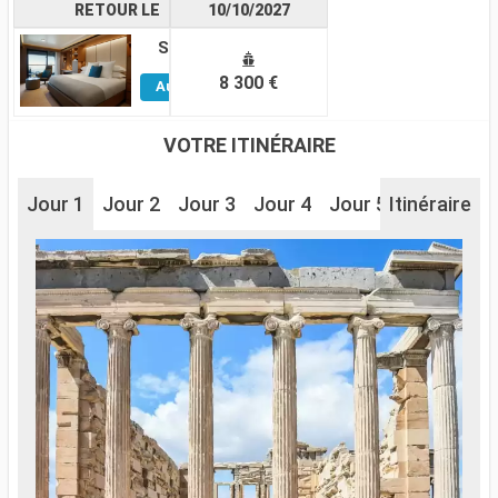
RETOUR LE
10/10/2027
Suite
Voir
8 300 €
Autres
Cabines
VOTRE ITINÉRAIRE
Jour 1
Jour 2
Jour 3
Jour 4
Jour 5
Itinéraire
Jour 6