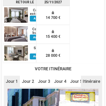
RETOUR LE
25/11/2027
Cabine
Voir
extérieure
14 700 €
Autres
Cabines
Cabine
Voir
balcon
15 400 €
Autres
Cabines
Suite
Voir
28 000 €
Autres
Cabines
VOTRE ITINÉRAIRE
Jour 1
Jour 2
Jour 3
Jour 4
Jour 5
Itinéraire
Jour 6
J