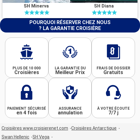
SH Minerva
SH Diana
POURQUOI RÉSERVER CHEZ NOUS
? LA GARANTIE CROISIÈRE
PLUS DE 10 000
LA GARANTIE DU
FRAIS DE DOSSIER
Croisières
Meilleur Prix
Gratuits
PAIEMENT SÉCURISÉ
ASSURANCE
À VOTRE ÉCOUTE
en 4 fois
annulation
7/7 j
Croisières www.croisierenet.com
Croisières Antarctique
Swan Hellenic
SH Vega