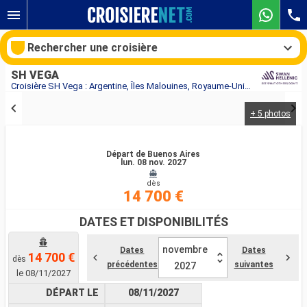
Rechercher une croisière
SH VEGA
Croisière SH Vega : Argentine, Îles Malouines, Royaume-Uni, Antarctique au départ de Buenos Aires
+ 5 photos
Nos destinations
Mois de départ
Départ de Buenos Aires
lun. 08 nov. 2027
dès
Ports
Compagnies
14 700 €
Rechercher
DATES ET DISPONIBILITÉS
novembre
Dates
Dates
14 700 €
dès
précédentes
suivantes
2027
le 08/11/2027
DÉPART LE
08/11/2027