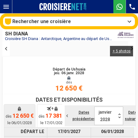
Rechercher une croisière
SH DIANA
Croisière SH Diana : Antarctique, Argentine au départ de Ushuaia
+ 5 photos
Nos destinations
Mois de départ
Départ de Ushuaia
jeu. 06 janv. 2028
dès
Ports
Compagnies
12 650 €
Rechercher
DATES ET DISPONIBILITÉS
+
janvier
Dates
Date
12 650 €
17 381 €
dès
dès
précédentes
suivan
2028
le 06/01/2028
le 17/01/2027
DÉPART LE
17/01/2027
06/01/2028