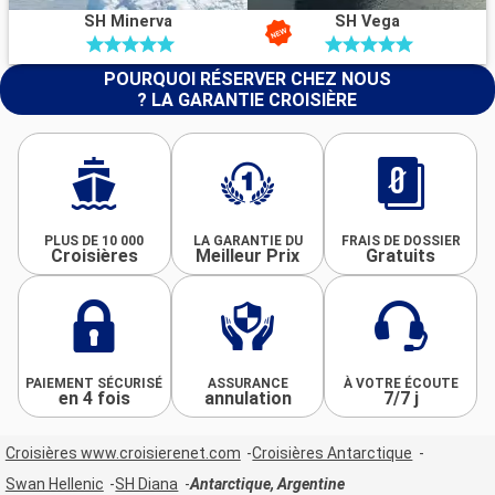
SH Minerva
SH Vega
POURQUOI RÉSERVER CHEZ NOUS
? LA GARANTIE CROISIÈRE
PLUS DE 10 000
LA GARANTIE DU
FRAIS DE DOSSIER
Croisières
Meilleur Prix
Gratuits
PAIEMENT SÉCURISÉ
ASSURANCE
À VOTRE ÉCOUTE
en 4 fois
annulation
7/7 j
Croisières www.croisierenet.com
Croisières Antarctique
Swan Hellenic
SH Diana
Antarctique, Argentine