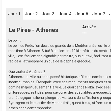
Jour 1
Jour 2
Jour 3
Jour 4
Jour 6
Jour 7
Arrivée
Le Piree - Athenes
---
Le port :
Le port du Pirée, l'un des plus grands de la Méditerranée, est le p
maritime à Athènes. Situé à seulement 10 kilomètres du centre h
ville, il est facilement joignable par métro, bus ou taxi, facilitant 
rapide à l'atmosphère unique de la capitale grecque.
Que visiter à Athènes ?
Athènes, une ville au riche passé historique, offre de nombreux s
incontournables. L'Acropole, avec ses monuments antiques et 
domine majestueusement la ville. Le quartier de Pláka, avec ses 
pittoresques, est idéal pour savourer des spécialités grecques.
archéologique national plonge les visiteurs dans l'histoire grecqu
Syntagma et le quartier de Monastiráki, quant à eux, offrent un a
athénienne contemporaine.