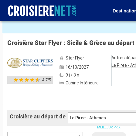
Destinatio
Voir les 19 autres photos
Croisière Star Flyer : Sicile & Grèce au dépar
Autres dépa
Star Flyer
Le Piree - A
16/10/2027
9 j / 8 n
4.7/5
Cabine Intérieure
Croisière au départ de
Le Piree - Athenes
MEILLEUR PRIX