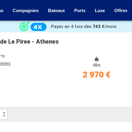
ns
Compagnies
Bateaux
Ports
Luxe
Offres
Payez en 4 fois dès
743 €
/mois
t de Le Piree - Athenes
rts
thenes
dès
2 970 €