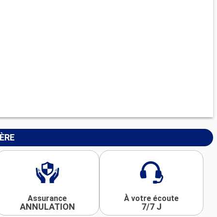
IÈRE
Assurance
À votre écoute
ANNULATION
7/7 J