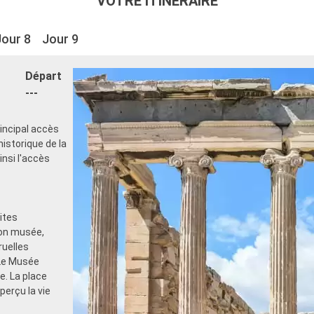
VOTRE ITINÉRAIRE
Jour 8
Jour 9
Départ
---
rincipal accès
istorique de la
ainsi l'accès
ites
son musée,
ruelles
 Le Musée
e. La place
perçu la vie