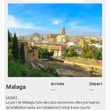
Arrivée
Départ
Malaga
---
---
Le port :
S
Le port de Malaga, l'une des plus anciennes villes portuaires
C
de la Méditerranée, est idéalement situé à une courte
c