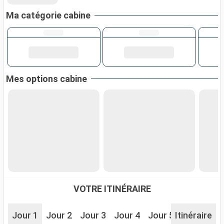
Ma catégorie cabine
Mes options cabine
VOTRE ITINÉRAIRE
Jour 1
Jour 2
Jour 3
Jour 4
Jour 5
Itinéraire
Jour 6
J