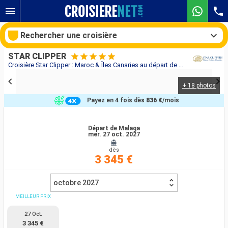
Rechercher une croisière
STAR CLIPPER
Croisière Star Clipper : Maroc & Îles Canaries au départ de Malaga
+ 18 photos
Nos destinations
Payez en 4 fois dès
836 €
/mois
Mois de départ
Départ de Malaga
mer. 27 oct. 2027
Ports
Compagnies
dès
3 345 €
Rechercher
octobre 2027
MEILLEUR PRIX
27 Oct.
3 345 €