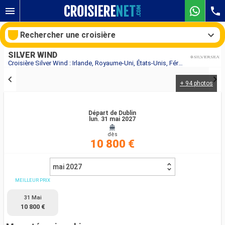
Rechercher une croisière
SILVER WIND
Croisière Silver Wind : Irlande, Royaume-Uni, États-Unis, Féroé (Îles) au départ de Dublin
+ 94 photos
Nos destinations
Mois de départ
Départ de Dublin
lun. 31 mai 2027
dès
Ports
Compagnies
10 800 €
Rechercher
mai 2027
MEILLEUR PRIX
31 Mai
10 800 €