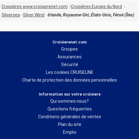
vous invite à découvrir ce peuple hors du commun, riche de
Croisières www.croisierenet.com
Croisières Europe du Nord
son histoire et de sa culture.
Silversea
Silver Wind
Irlande, Royaume-Uni, États-Unis, Féroé (Îles)
Croisierenet.com
Groupes
Assurances
Sécurité
Les cookies CRUISELINE
Charte de protection des données personnelles
Information sur votre croisiere
Qui sommes nous?
Questions fréquentes
Conditions générales de ventes
Plan du site
Emploi