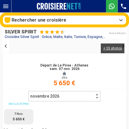
Rechercher une croisière
SILVER SPIRIT
Croisière Silver Spirit : Grèce, Malte, Italie, Tunisie, Espagne, Portugal au départ de Le Piree - Athenes
+ 55 photos
Nos destinations
Mois de départ
Départ de Le Piree - Athenes
sam. 07 nov. 2026
dès
Ports
Compagnies
5 650 €
Rechercher
novembre 2026
MEILLEUR PRIX
7 Nov.
5 650 €