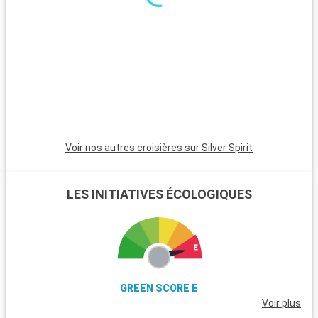
et ses marchés traditionnels.
Arrivée
Départ
Nafplio
08:00
18:30
fr
Arrivée
Départ
Souda Bay
08:00
19:00
Ce port permet l'accès à Rethymnon dont la vieille ville est
bien conservée avec ses mosquées et ses maisons turques
Voir nos autres croisières sur Silver Spirit
aux balcons couverts en bois de style oriental alors que les
édifices vénitiens rappellent la Renaissance. Vous pourrez
également y visiter le monastère d'Arkadi, monument des
LES INITIATIVES ÉCOLOGIQUES
luttes de libération nationale du peuple crétois contre les
Ottomans.
Arrivée
Départ
Navigation
00:00
00:00
Arrivée
Départ
La Valette
GREEN SCORE E
08:00
00:00
Voir plus
Le port :