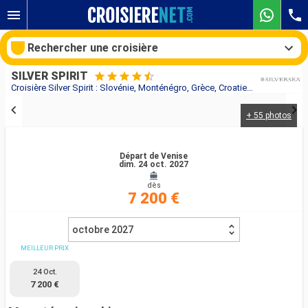
Rechercher une croisière
SILVER SPIRIT
Croisière Silver Spirit : Slovénie, Monténégro, Grèce, Croatie, Italie au départ de Venise
+ 55 photos
Nos destinations
Mois de départ
Départ de Venise
dim. 24 oct. 2027
dès
Ports
Compagnies
7 200 €
Rechercher
octobre 2027
MEILLEUR PRIX
24 Oct.
7 200 €