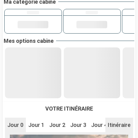
Ma catégorie cabine
Mes options cabine
VOTRE ITINÉRAIRE
Jour 0
Jour 1
Jour 2
Jour 3
Jour 4
Itinéraire
Jour 5
J