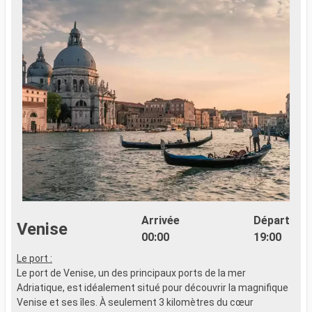
Arrivée
Départ
Venise
00:00
19:00
Le port :
L
Le port de Venise, un des principaux ports de la mer
L
Adriatique, est idéalement situé pour découvrir la magnifique
A
Venise et ses îles. À seulement 3 kilomètres du cœur
V