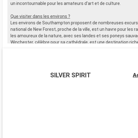
un incontournable pour les amateurs d'art et de culture.
Que visiter dans les environs ?
Les environs de Southampton proposent de nombreuses excursi
national de New Forest, proche de la ville, est un havre pour les 
les amoureux de la nature, avec ses landes et ses poneys sauva
Winchester, célèbre pour sa cathédrale, est une destination riche
L'île de Wight, accessible en ferry, est parfaite pour les amateurs 
offre de magnifiques plages. Les passionnés d'histoire peuvent
visiter Stonehenge, à moins d'une heure de route.
Arrivée
Falmouth
SILVER SPIRIT
A
09:00
Second port de l'Empire Britannique, Falmouth tire ses revenus 
des chantiers navals (construction de yachts de luxe et entretie
et de l'ostréiculture (on aperçoit encore des embarcations d'ost
travaillant sur la rivière Fal).
Arrivée
Fishguard
08:30
Arrivée