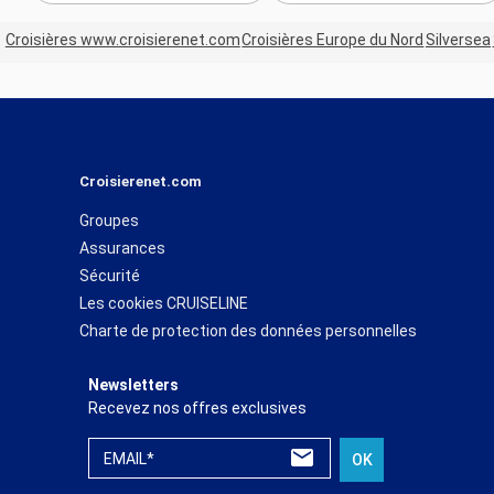
est une véritable source d'inspiration pour de nombreux artistes 
Musée Eugène-Boudin quant à lui compte parmi les plus prestig
Croisières www.croisierenet.com
Croisières Europe du Nord
Silversea
découvrir.
Croisierenet.com
Groupes
Assurances
Sécurité
Les cookies CRUISELINE
Charte de protection des données personnelles
Newsletters
Recevez nos offres exclusives
EMAIL*
OK