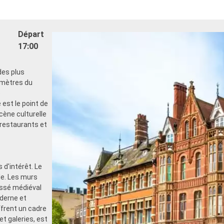
Départ
17:00
des plus
omètres du
e
est le point de
scène culturelle
restaurants et
 d'intérêt. Le
lle. Les murs
assé médiéval
derne et
rent un cadre
et galeries, est