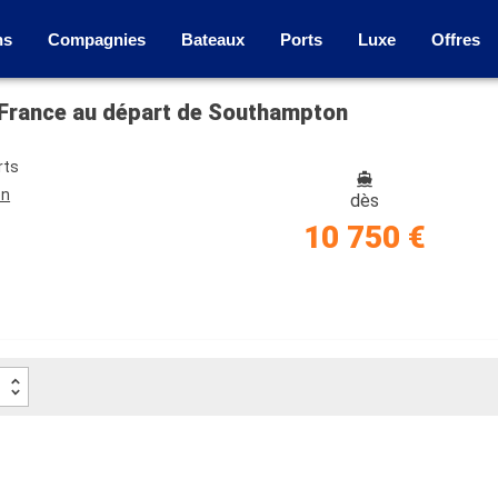
ns
Compagnies
Bateaux
Ports
Luxe
Offres
e, France au départ de Southampton
rts
on
dès
10 750 €