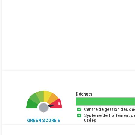
Belfast
08:00
Dans le coeur joyeux de Belfast, se trouvent des cafés dans de
constructions historiques, des publications et des magasins où
des beaux lins irlandais et de la porcelaine. Sur la Chaussée des
êtes transportés au mythe irlandais antique : ici, ils disent, le Fi
MacCool a créé un chemin de tremplins énormes dans la mer, po
bien-aimé en Ecosse.
Arrivée
Liverpool
08:00
Liverpool est une ville du Royaume-Uni mondialement connue gr
Beatles et à ses deux clubs de football qui évoluent dans la Pre
Everton FC et FC Liverpool. Mais Liverpool est aussi appréciée pa
pour sa beauté et son environnement qui fait bon vivre. D'ailleurs, 
Déchets
disposait d'un port très puissant depuis l'époque romaine, les do
mer contribuèrent largement au développement de la ville. Lors d
Centre de gestion des d
Liverpool, le dock Albert constitue d'ailleurs l'attraction numéro un
Système de traitement d
notamment pour sa beauté. Il faut savoir que l'UNESCO l'a inscrit
usées
GREEN SCORE E
patrimoine mondial de l'humanité, et qu'il s'agit de l'un des lieux l
du Royaume-Uni, à part Londres. Mais les croisières Liverpool p