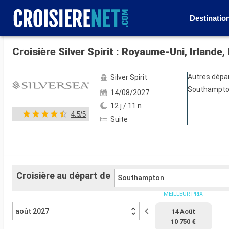
Destinatio
Voir les 55 autres photos
Croisière Silver Spirit : Royaume-Uni, Irland
Autres dépa
Silver Spirit
Southampt
14/08/2027
12 j / 11 n
4.5/5
Suite
Croisière au départ de
Southampton
MEILLEUR PRIX
août 2027
14 Août
10 750 €