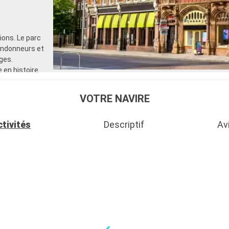
ons. Le parc
randonneurs et
ges.
 en histoire.
de voile et
 également
VOTRE NAVIRE
Départ
ctivités
Descriptif
Av
18:00
du tourisme,
n de navires)
réiculteurs
Départ
19:00
Départ