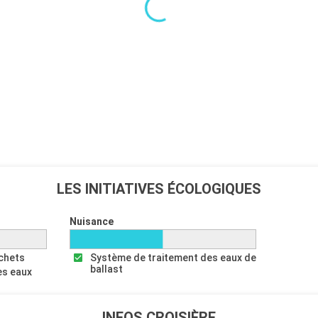
19:00
s maison de
 vous trouverez
 Géant vous
nlandais Géant
ur atteindre sa
Départ
19:00
âce aux
mier League,
LES INITIATIVES ÉCOLOGIQUES
r les voyageurs
la ville
Nuisance
cks du front de
'une croisiere
échets
Système de traitement des eaux de
 de la ville,
ballast
es eaux
 parmi le
es plus visités
assent
INFOS CROISIÈRE