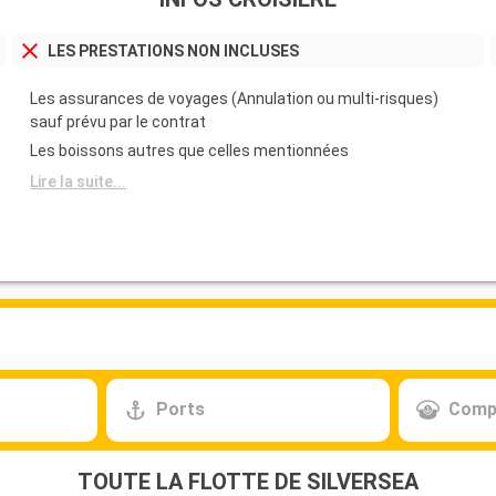
nt George's
du dock Albert.
LES PRESTATIONS NON INCLUSES
Départ
00:00
Les assurances de voyages (Annulation ou multi-risques)
sauf prévu par le contrat
Départ
Les boissons autres que celles mentionnées
18:00
Lire la suite...
ite de ce coin
 le château
 pouvez pas
 plus, c'est
hbeth, qui,
Départ
19:00
re de Douvres
Ports
Comp
in des côtes
is et
 année, plus de
TOUTE LA FLOTTE DE SILVERSEA
omique pour la