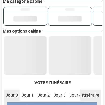
Ma catégorie cabine
Mes options cabine
VOTRE ITINÉRAIRE
Jour 0
Jour 1
Jour 2
Jour 3
Jour 4
Itinéraire
Jour 5
J