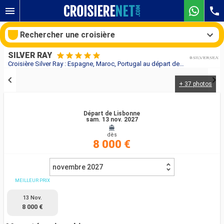
Rechercher une croisière
SILVER RAY
Croisière Silver Ray : Espagne, Maroc, Portugal au départ de Lisbonne
+ 37 photos
Nos destinations
Mois de départ
Départ de Lisbonne
sam. 13 nov. 2027
dès
Ports
Compagnies
8 000 €
Rechercher
novembre 2027
MEILLEUR PRIX
13 Nov.
8 000 €