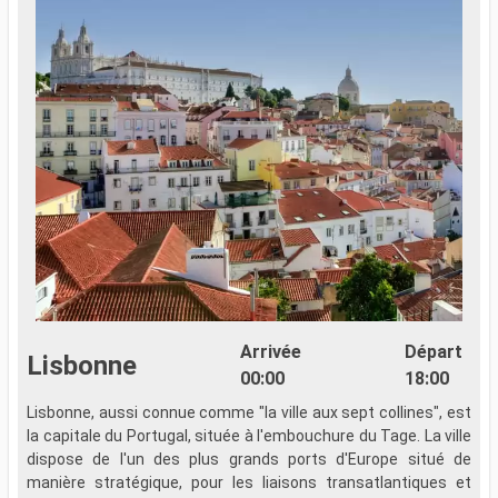
Arrivée
Départ
Lisbonne
00:00
18:00
Lisbonne, aussi connue comme "la ville aux sept collines", est
L
la capitale du Portugal, située à l'embouchure du Tage. La ville
l
dispose de l'un des plus grands ports d'Europe situé de
d
manière stratégique, pour les liaisons transatlantiques et
m