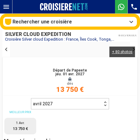
Rechercher une croisière
SILVER CLOUD EXPEDITION
Croisière Silver cloud Expedition : France, Îles Cook, Tonga, Fidji (Îles) au départ de Papeete
+ 80 photos
Nos destinations
Mois de départ
Départ de Papeete
jeu. 01 avr. 2027
dès
Ports
Compagnies
13 750 €
Rechercher
avril 2027
MEILLEUR PRIX
1 Avr.
13 750 €