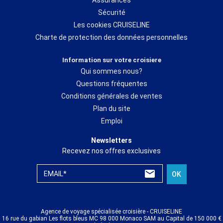
capitale, Port Denarau et Savusavu, son terminal maritime
Sécurité
constitue l'une des principales portes d'entrée de l'archipel.
Servant d'escales à de nombreux bateaux assurant les
Les cookies CRUISELINE
croisières Lautoka, il se situe à quelques minutes seulement
Charte de protection des données personnelles
des principales attractions et curiosités touristiques de la
ville. Il existe plusieurs façons de s'amuser et de se détendre
Information sur votre croisiere
pendant la croisiere Lautoka. Pour les amateurs des plaisirs
Qui sommes nous?
des mers, la plongée sous-marine et le snorkeling sont une
Questions fréquentes
expérience inoubliable. En famille ou entre amis, la balade
Conditions générales de ventes
dans le marché très animé de Lautoka offre un aperçu du
charme de la destination. Visiter le Lautoka Sugar Mill et
Plan du site
prendre le petit train touristique sont deux autres alternatives
Emploi
pour profiter pleinement de l'escale.
Newsletters
Recevez nos offres exclusives
EMAIL*
OK
Agence de voyage spécialisée croisière - CRUISELINE
16 rue du gabian Les flots bleus MC 98 000 Monaco SAM au Capital de 150 000 €