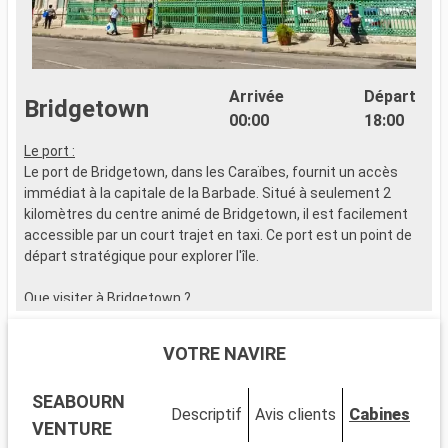
Arrivée
Départ
Bridgetown
00:00
18:00
Le port :
Le port de Bridgetown, dans les Caraïbes, fournit un accès
immédiat à la capitale de la Barbade. Situé à seulement 2
kilomètres du centre animé de Bridgetown, il est facilement
accessible par un court trajet en taxi. Ce port est un point de
départ stratégique pour explorer l'île.
Que visiter à Bridgetown ?
Bridgetown, une capitale historique et dynamique, abrite de
nombreux sites à visiter. Découvrez le Garrison Savannah, un
VOTRE NAVIRE
site du patrimoine mondial de l'UNESCO, qui reflète l'histoire
coloniale de la Barbade. Parcourez les rues pour apprécier
SEABOURN
l'architecture coloniale britannique, en particulier aux
Descriptif
Avis clients
Cabines
Parliament Buildings. Le marché de Cheapside offre une
VENTURE
plongée authentique dans la culture locale. Ne manquez pas