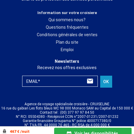
Information sur votre croisiere
Qui sommes nous?
Questions fréquentes
Conditions générales de ventes
Plan du site
Emploi
Newsletters
Recevez nos offres exclusives
EMAIL*
OK
Agence de voyage spécialisée croisière - CRUISELINE
16 rue du gabian Les flots bleus MC 98 000 Monaco SAM au Capital de 150 000 €
Contact tel : (00) 377 97 97 84 50
N° RCI: 05S04380 - Récépissé CCIN n°2007-01231/2007-01232
Garantie financière Groupama N° police 4000717380/0
N° TVA FR. 44 0000 70 465 - RC RSA de 4 000 000 €
© CRUISELINE 2026 - all rights reserved
467 € /nuit
Voir les disponibilités