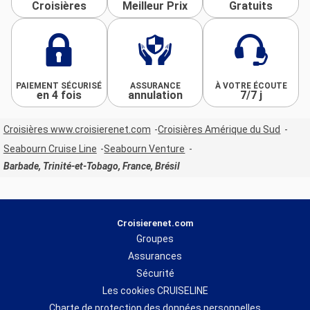
Croisières
Meilleur Prix
Gratuits
PAIEMENT SÉCURISÉ
ASSURANCE
À VOTRE ÉCOUTE
en 4 fois
annulation
7/7 j
Croisières www.croisierenet.com
Croisières Amérique du Sud
Seabourn Cruise Line
Seabourn Venture
Barbade, Trinité-et-Tobago, France, Brésil
Croisierenet.com
Groupes
Assurances
Sécurité
Les cookies CRUISELINE
Charte de protection des données personnelles