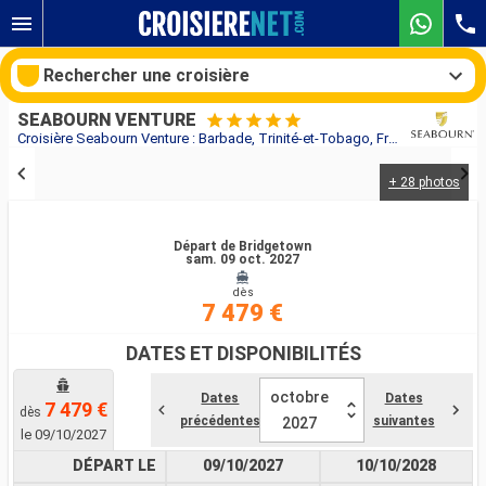
Rechercher une croisière
SEABOURN VENTURE
Croisière Seabourn Venture : Barbade, Trinité-et-Tobago, France, Brésil au départ de Bridgetown
+ 28 photos
Nos destinations
Mois de départ
Départ de Bridgetown
sam. 09 oct. 2027
dès
Ports
Compagnies
7 479 €
Rechercher
DATES ET DISPONIBILITÉS
octobre
Dates
Dates
7 479 €
dès
précédentes
suivantes
2027
le 09/10/2027
DÉPART LE
09/10/2027
10/10/2028