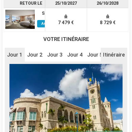
RETOUR LE
25/10/2027
26/10/2028
Suite
Voir
7 479 €
8 729 €
Autres
Cabines
VOTRE ITINÉRAIRE
Jour 1
Jour 2
Jour 3
Jour 4
Jour 5
Itinéraire
Jour 6
J