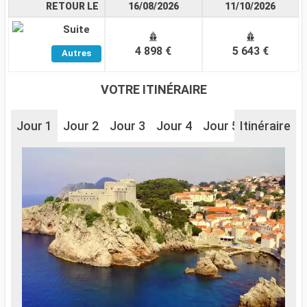
RETOUR LE
16/08/2026
11/10/2026
Suite
Voir
4 898 €
5 643 €
Autres
Cabines
VOTRE ITINÉRAIRE
Jour 1
Jour 2
Jour 3
Jour 4
Jour 5
Itinéraire
Jour 6
J