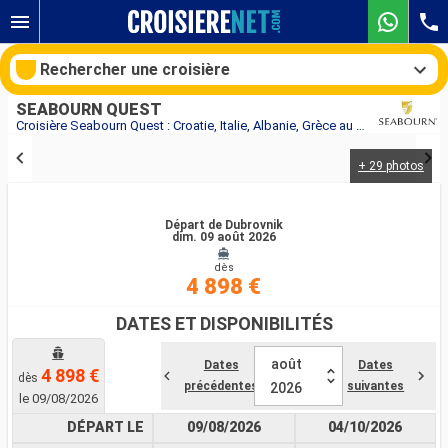
Rechercher une croisière
SEABOURN QUEST
Croisière Seabourn Quest : Croatie, Italie, Albanie, Grèce au départ de Dubrovnik
+ 29 photos
Nos destinations
Mois de départ
Départ de Dubrovnik
dim. 09 août 2026
dès
Ports
Compagnies
4 898 €
Rechercher
DATES ET DISPONIBILITÉS
août
Dates
Dates
4 898 €
dès
précédentes
suivantes
2026
le 09/08/2026
DÉPART LE
09/08/2026
04/10/2026