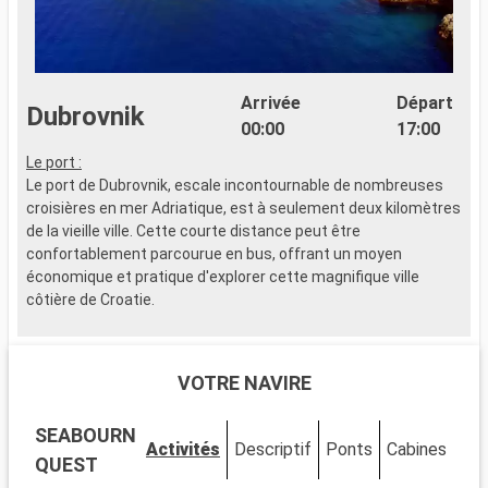
Arrivée
Départ
Dubrovnik
00:00
17:00
Le port :
L
Le port de Dubrovnik, escale incontournable de nombreuses
S
croisières en mer Adriatique, est à seulement deux kilomètres
d
de la vieille ville. Cette courte distance peut être
5
confortablement parcourue en bus, offrant un moyen
p
économique et pratique d'explorer cette magnifique ville
a
côtière de Croatie.
e
Que visiter à Dubrovnik ?
Q
Surnommée la "Perle de l'Adriatique", Dubrovnik regorge de
B
VOTRE NAVIRE
trésors historiques et culturels. Les remparts de la ville,
p
datant du Xe siècle, offrent une vue spectaculaire sur la mer
l
SEABOURN
et la vieille ville. La forteresse Lovrijenac, un monument
m
Activités
Descriptif
Ponts
Cabines
historique du XIe siècle, surplombe majestueusement la mer
c
QUEST
et la cité. La Stradun, artère principale de la ville, est bordée de
f