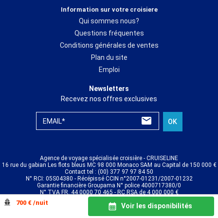
Information sur votre croisiere
Qui sommes nous?
Questions fréquentes
Conditions générales de ventes
Plan du site
Emploi
Newsletters
Recevez nos offres exclusives
EMAIL*
OK
Agence de voyage spécialisée croisière - CRUISELINE
16 rue du gabian Les flots bleus MC 98 000 Monaco SAM au Capital de 150 000 €
Contact tel : (00) 377 97 97 84 50
N° RCI: 05S04380 - Récépissé CCIN n°2007-01231/2007-01232
Garantie financière Groupama N° police 4000717380/0
N° TVA FR. 44 0000 70 465 - RC RSA de 4 000 000 €
© CRUISELINE 2026 - all rights reserved
700 € /nuit
Voir les disponibilités