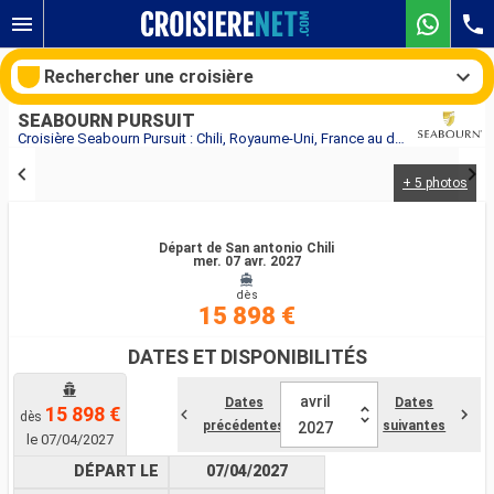
Rechercher une croisière
SEABOURN PURSUIT
Croisière Seabourn Pursuit : Chili, Royaume-Uni, France au départ de San antonio Chili
+ 5 photos
Nos destinations
Mois de départ
Départ de San antonio Chili
mer. 07 avr. 2027
dès
Ports
Compagnies
15 898 €
Rechercher
DATES ET DISPONIBILITÉS
avril
Dates
Dates
15 898 €
dès
précédentes
suivantes
2027
le 07/04/2027
DÉPART LE
07/04/2027