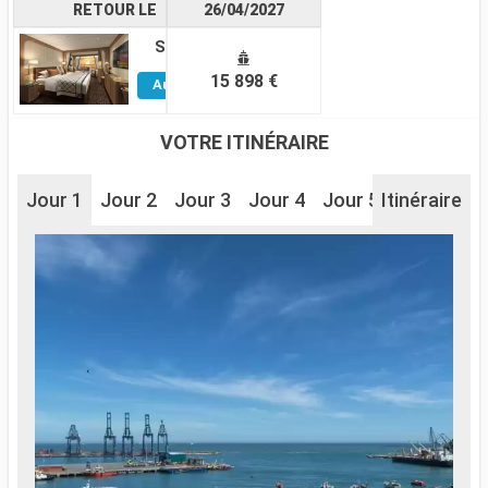
RETOUR LE
26/04/2027
Suite
Voir
15 898 €
Autres
Cabines
VOTRE ITINÉRAIRE
Jour 1
Jour 2
Jour 3
Jour 4
Jour 5
Itinéraire
Jour 6
J