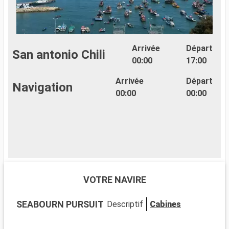
Arrivée
Départ
San antonio Chili
00:00
17:00
L
Arrivée
Départ
Navigation
p
00:00
00:00
E
S
D
c
t
q
c
d
VOTRE NAVIRE
r
SEABOURN PURSUIT
Descriptif
Cabines