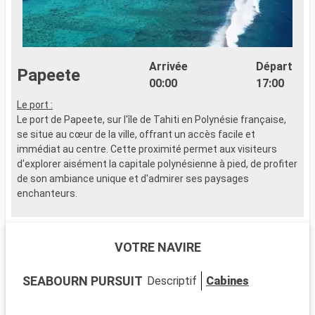
Arrivée
Départ
Papeete
00:00
17:00
Le port :
Le port de Papeete, sur l'île de Tahiti en Polynésie française,
se situe au cœur de la ville, offrant un accès facile et
immédiat au centre. Cette proximité permet aux visiteurs
d'explorer aisément la capitale polynésienne à pied, de profiter
de son ambiance unique et d'admirer ses paysages
enchanteurs.
Que visiter à Papeete ?
Papeete est un carrefour vibrant de culture polynésienne et
VOTRE NAVIRE
de modernité. Le Marché de Pape'ete est un lieu
emblématique pour découvrir les produits locaux et
SEABOURN PURSUIT
Descriptif
Cabines
l'artisanat. La cathédrale de l'Immaculée Conception vaut le
détour pour son architecture coloniale. Les jardins de Paofai
rénovés offrent un cadre paisible. Le Musée de la perle et le