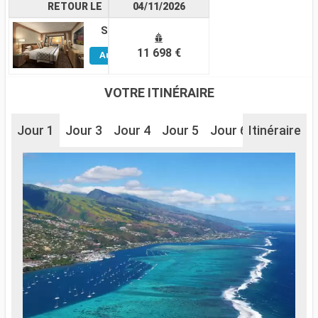
RETOUR LE
04/11/2026
Suite
Voir
11 698 €
Autres
Cabines
VOTRE ITINÉRAIRE
Jour 1
Jour 3
Jour 4
Jour 5
Jour 6
Itinéraire
Jour 7
J