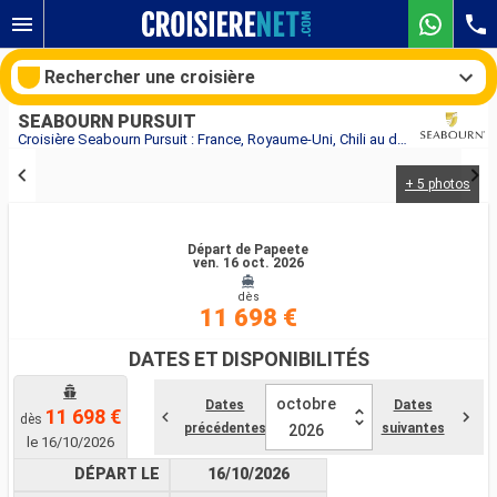
Rechercher une croisière
SEABOURN PURSUIT
Croisière Seabourn Pursuit : France, Royaume-Uni, Chili au départ de Papeete
+ 5 photos
Nos destinations
Mois de départ
Départ de Papeete
ven. 16 oct. 2026
dès
Ports
Compagnies
11 698 €
Rechercher
DATES ET DISPONIBILITÉS
octobre
Dates
Dates
11 698 €
dès
précédentes
suivantes
2026
le 16/10/2026
DÉPART LE
16/10/2026