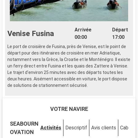
Arrivée
Départ
Venise Fusina
00:00
17:00
Le port de croisière de Fusina, près de Venise, est le point de
L
départ pour des itinéraires de croisière en mer Adriatique,
b
notamment vers la Grèce, la Croatie et le Monténégro. Il existe
d
un ferry direct entre Fusina et les quais des Zattere à Venise.
c
Le trajet d'environ 25 minutes avec des départs toutes les
s
deux heures. Aisément accessible en voiture, le port dispose
s
de solutions de stationnement sécurisé.
v
é
Arrivée
Départ
Rovinj
e
08:00
18:00
c
VOTRE NAVIRE
v
Rovinj est une des destinations les plus touristiques
d
de Croatie. Située sur la côte ouest du pays, elle s'ouvre sur le
SEABOURN
é
Mer Adriatique. Un terminal de croisière particulièrement actif
Activités
Descriptif
Avis clients
Cabines
e
y a été aménagé pour assurer la liaison de la péninsule avec
OVATION
d
les autres villes européennes. Surnommée la Petite Venise