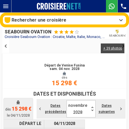
Rechercher une croisière
SEABOURN OVATION
Croisière Seabourn Ovation : Croatie, Malte, Italie, Monaco, France, Majorque, Espagne, Maroc, Portugal au départ de Venise Fusina
+ 39 photos
Nos destinations
Mois de départ
Départ de Venise Fusina
sam. 04 nov. 2028
dès
Ports
Compagnies
15 298 €
Rechercher
DATES ET DISPONIBILITÉS
novembre
Dates
Dates
15 298 €
dès
précédentes
suivantes
2028
le 04/11/2028
DÉPART LE
04/11/2028