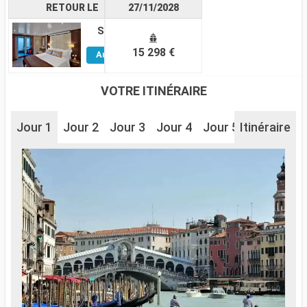
RETOUR LE
27/11/2028
Suite
Voir
15 298 €
Autres
Cabines
VOTRE ITINÉRAIRE
Jour 1
Jour 2
Jour 3
Jour 4
Jour 5
Itinéraire
Jour 6
J