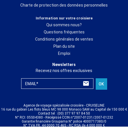
Charte de protection des données personnelles
Information sur votre croisiere
Qui sommes nous?
Questions fréquentes
Conditions générales de ventes
Plan du site
Emploi
Newsletters
Recevez nos offres exclusives
EMAIL*
OK
Agence de voyage spécialisée croisière - CRUISELINE
16 rue du gabian Les flots bleus MC 98 000 Monaco SAM au Capital de 150 000 €
Contact tel : (00) 377 97 97 84 50
N° RCI: 05S04380 - Récépissé CCIN n°2007-01231/2007-01232
Garantie financière Groupama N° police 4000717380/0
N° TVA FR. 44 0000 70 465 - RC RSA de 4 000 000 €