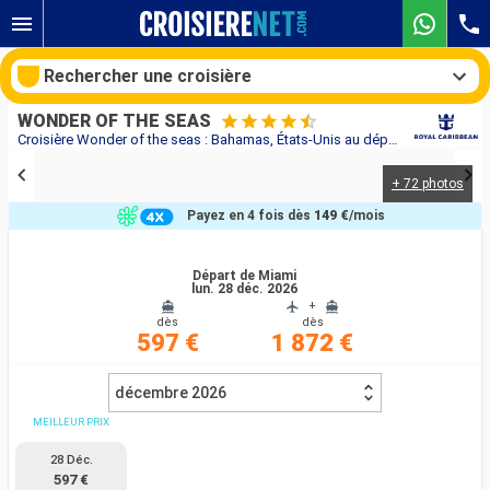
Rechercher une croisière
WONDER OF THE SEAS
Croisière Wonder of the seas : Bahamas, États-Unis au départ de Miami
+ 72 photos
Nos destinations
Payez en 4 fois dès
149 €
/mois
Mois de départ
Départ de Miami
lun. 28 déc. 2026
Ports
Compagnies
+
dès
dès
597 €
1 872 €
Rechercher
décembre 2026
MEILLEUR PRIX
28 Déc.
597 €