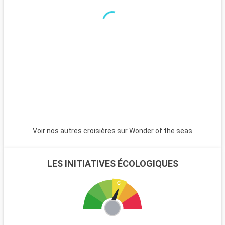
couchers de soleil magnifiques. Les Bahamas, à proximité en
bateau, sont un paradis avec leurs plages de sable blanc. Pour
les plongeurs, les récifs coralliens de Key Largo offrent une
expérience sous-marine inoubliable. Ces destinations autour
de Miami révèlent la beauté naturelle et la diversité culturelle
de la région.
Voir nos autres croisières sur Wonder of the seas
LES INITIATIVES ÉCOLOGIQUES