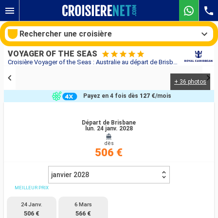
Rechercher une croisière
VOYAGER OF THE SEAS
Croisière Voyager of the Seas : Australie au départ de Brisbane
+ 36 photos
Nos destinations
Payez en 4 fois dès
127 €
/mois
Mois de départ
Départ de Brisbane
lun. 24 janv. 2028
Ports
Compagnies
dès
506 €
Rechercher
janvier 2028
MEILLEUR PRIX
24 Janv.
6 Mars
506 €
566 €