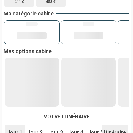
411 €
458 €
Ma catégorie cabine
Mes options cabine
VOTRE ITINÉRAIRE
Jour 1
Jour 2
Jour 3
Jour 4
Jour 5
Itinéraire
Jour 6
J