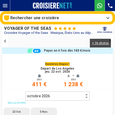
Rechercher une croisière
VOYAGER OF THE SEAS
Croisière Voyager of the Seas : Mexique, États-Unis au départ de Los Angeles
+ 36 photos
Nos destinations
Payez en 4 fois dès
103 €
/mois
Mois de départ
Dernières Dispos !
Départ de Los Angeles
Ports
Compagnies
jeu. 22 oct. 2026
+
dès
dès
Rechercher
411 €
1 238 €
octobre 2026
MEILLEUR PRIX
22 Oct.
5 Nov.