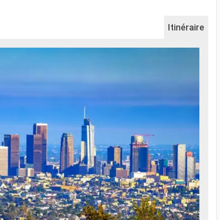
Itinéraire
Na