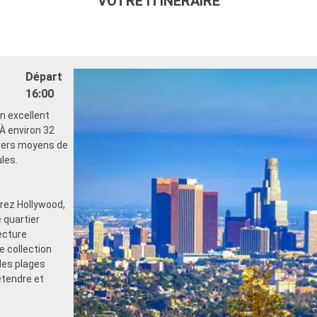
VOTRE ITINÉRAIRE
Départ
16:00
un excellent
 À environ 32
ivers moyens de
ules.
rez Hollywood,
 quartier
ecture
e collection
les plages
étendre et