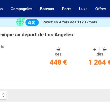
ns
Compagnies
Bateaux
Ports
Luxe
Offres
Payez en 4 fois dès
112 €
/mois
Mexique au départ de Los Angeles
rts
+
dès
dès
448 €
1 264 