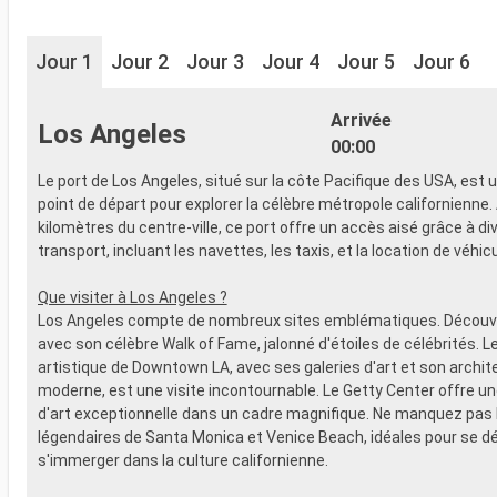
Jour 1
Jour 2
Jour 3
Jour 4
Jour 5
Jour 6
Arrivée
Los Angeles
00:00
Le port de Los Angeles, situé sur la côte Pacifique des USA, est 
point de départ pour explorer la célèbre métropole californienne.
kilomètres du centre-ville, ce port offre un accès aisé grâce à d
transport, incluant les navettes, les taxis, et la location de véhic
Que visiter à Los Angeles ?
Los Angeles compte de nombreux sites emblématiques. Découv
avec son célèbre Walk of Fame, jalonné d'étoiles de célébrités. Le
artistique de Downtown LA, avec ses galeries d'art et son archit
moderne, est une visite incontournable. Le Getty Center offre un
d'art exceptionnelle dans un cadre magnifique. Ne manquez pas 
légendaires de Santa Monica et Venice Beach, idéales pour se d
s'immerger dans la culture californienne.