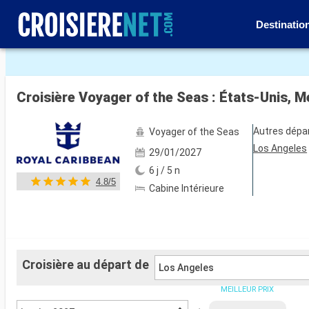
Destinatio
Voir les 36 autres photos
Croisière Voyager of the Seas : États-Unis, 
Autres dépa
Voyager of the Seas
Los Angeles
29/01/2027
6 j / 5 n
4.8/5
Cabine Intérieure
Croisière au départ de
Los Angeles
MEILLEUR PRIX