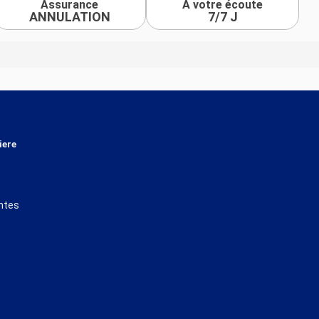
Assurance
À votre écoute
ANNULATION
7/7 J
iere
ntes