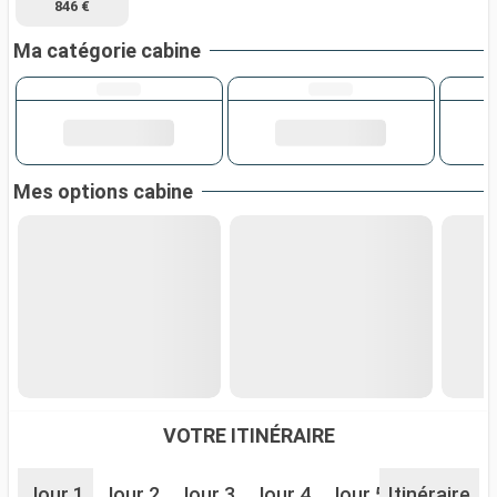
846 €
Ma catégorie cabine
Mes options cabine
VOTRE ITINÉRAIRE
Jour 1
Jour 2
Jour 3
Jour 4
Jour 5
Itinéraire
Jour 6
J