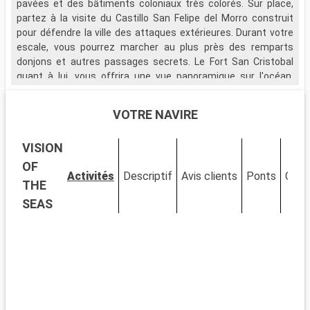
pavées et des bâtiments coloniaux très colorés. Sur place,
d
partez à la visite du Castillo San Felipe del Morro construit
l
pour défendre la ville des attaques extérieures. Durant votre
escale, vous pourrez marcher au plus près des remparts
donjons et autres passages secrets. Le Fort San Cristobal
quant à lui, vous offrira une vue panoramique sur l'océan.
Partez également à la visite du Musée National qui fut la
résidence de la famille du premier gouverneur de l'île avant
VOTRE NAVIRE
d'être utilisé par les dirigeants militaires américains.
VISION
OF
Activités
Descriptif
Avis clients
Ponts
Cabi
THE
SEAS