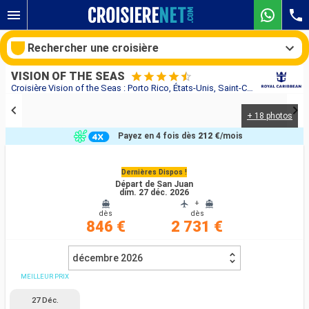
Rechercher une croisière
VISION OF THE SEAS
Croisière Vision of the Seas : Porto Rico, États-Unis, Saint-Croix, Antigua-et-Barbuda, Dominique, Saint-Martin au départ de San Juan
+ 18 photos
Nos destinations
Payez en 4 fois dès
212 €
/mois
Mois de départ
Dernières Dispos !
Départ de San Juan
Ports
Compagnies
dim. 27 déc. 2026
+
dès
dès
Rechercher
846 €
2 731 €
décembre 2026
MEILLEUR PRIX
27 Déc.