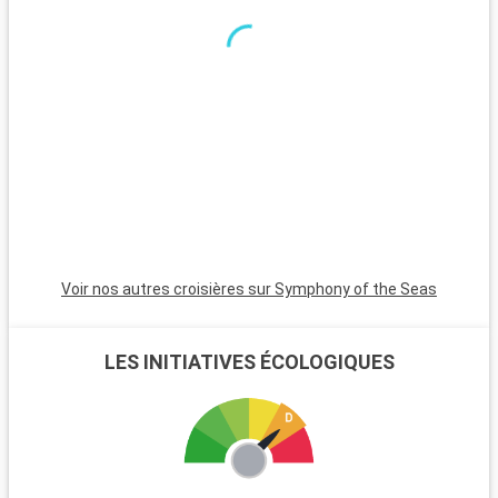
minutes, est incontournable avec son atmosphère animée,
ses plages et son quartier Art Déco. Pour une ambiance plus
calme, Pompano Beach et Hollywood Beach sont des choix
charmants avec leurs plages tranquilles et leur atmosphère
apaisante.
Voir nos autres croisières sur Symphony of the Seas
LES INITIATIVES ÉCOLOGIQUES