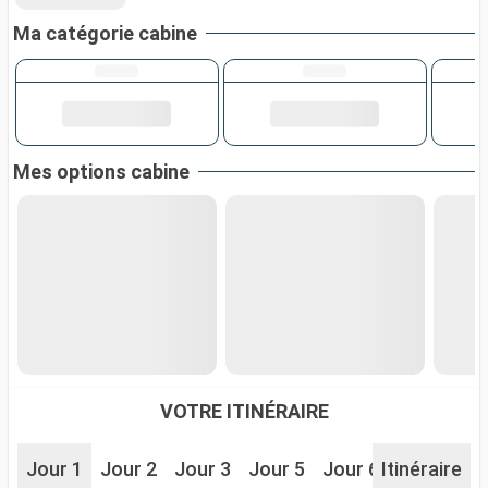
Ma catégorie cabine
Mes options cabine
VOTRE ITINÉRAIRE
Jour 1
Jour 2
Jour 3
Jour 5
Jour 6
Itinéraire
Jour 7
J