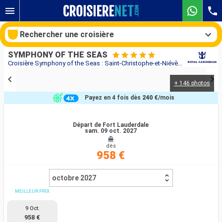
Rechercher une croisière
SYMPHONY OF THE SEAS
Croisière Symphony of the Seas : Saint-Christophe-et-Niévès, Saint-Martin, Bahamas, États-Unis au départ de Fort Lauderdale
+ 146 photos
Nos destinations
Payez en 4 fois dès
240 €
/mois
Mois de départ
Départ de Fort Lauderdale
sam. 09 oct. 2027
Ports
Compagnies
dès
958 €
Rechercher
octobre 2027
MEILLEUR PRIX
9 Oct.
958 €