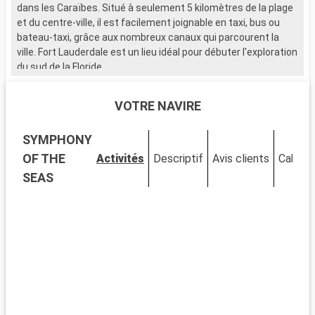
dans les Caraïbes. Situé à seulement 5 kilomètres de la plage
et du centre-ville, il est facilement joignable en taxi, bus ou
bateau-taxi, grâce aux nombreux canaux qui parcourent la
ville. Fort Lauderdale est un lieu idéal pour débuter l'exploration
du sud de la Floride.
Que visiter à Fort Lauderdale ?
VOTRE NAVIRE
Fort Lauderdale est réputée pour ses plages de sable et ses
eaux cristallines. Le Las Olas Boulevard, avec ses boutiques,
SYMPHONY
galeries d'art et restaurants, offre une expérience de
shopping et de détente unique. Le Musée de Bonnet House se
OF THE
Activités
Descriptif
Avis clients
Cabine
distingue par son architecture singulière et ses jardins
SEAS
tropicaux. La ville est également idéale pour les activités
nautiques, allant de la location de yachts aux balades en
bateau-taxi à travers les canaux.
Que visiter dans les environs ?
Aux alentours de Fort Lauderdale, les Everglades offrent une
expérience unique dans un écosystème exceptionnel. Des
tours en hydroglisseur permettent d'observer la faune, y
compris les fameux alligators. Miami, à seulement 45