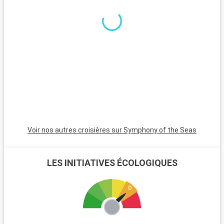
minutes, est incontournable avec son atmosphère animée,
ses plages et son quartier Art Déco. Pour une ambiance plus
calme, Pompano Beach et Hollywood Beach sont des choix
charmants avec leurs plages tranquilles et leur atmosphère
apaisante.
Voir nos autres croisières sur Symphony of the Seas
LES INITIATIVES ÉCOLOGIQUES