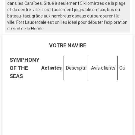
dans les Caraïbes. Situé à seulement 5 kilomètres de la plage
et du centre-ville, il est facilement joignable en taxi, bus ou
bateau-taxi, grâce aux nombreux canaux qui parcourent la
ville. Fort Lauderdale est un lieu idéal pour débuter l'exploration
du sud de la Floride.
Que visiter à Fort Lauderdale ?
VOTRE NAVIRE
Fort Lauderdale est réputée pour ses plages de sable et ses
eaux cristallines. Le Las Olas Boulevard, avec ses boutiques,
SYMPHONY
galeries d'art et restaurants, offre une expérience de
shopping et de détente unique. Le Musée de Bonnet House se
OF THE
Activités
Descriptif
Avis clients
Cabine
distingue par son architecture singulière et ses jardins
SEAS
tropicaux. La ville est également idéale pour les activités
nautiques, allant de la location de yachts aux balades en
bateau-taxi à travers les canaux.
Que visiter dans les environs ?
Aux alentours de Fort Lauderdale, les Everglades offrent une
expérience unique dans un écosystème exceptionnel. Des
tours en hydroglisseur permettent d'observer la faune, y
compris les fameux alligators. Miami, à seulement 45