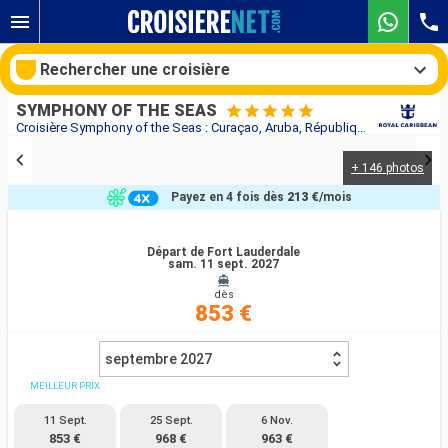
Rechercher une croisière
SYMPHONY OF THE SEAS
Croisière Symphony of the Seas : Curaçao, Aruba, République Dominicaine, Bahamas, États-Unis au départ de Fort Lauderdale
+ 146 photos
Nos destinations
Payez en 4 fois dès
213 €
/mois
Mois de départ
Départ de Fort Lauderdale
sam. 11 sept. 2027
Ports
Compagnies
dès
853 €
Rechercher
septembre 2027
MEILLEUR PRIX
11 Sept.
25 Sept.
6 Nov.
853 €
968 €
963 €