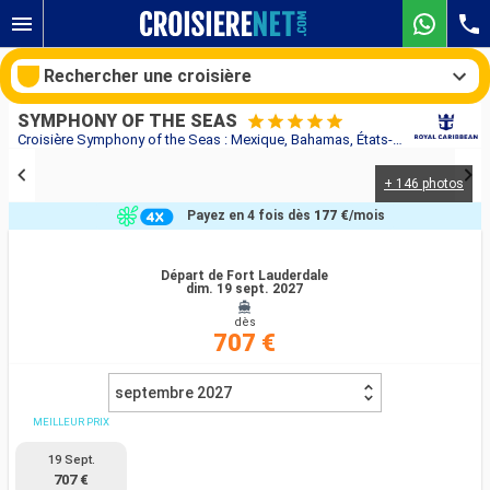
Rechercher une croisière
SYMPHONY OF THE SEAS
Croisière Symphony of the Seas : Mexique, Bahamas, États-Unis au départ de Fort Lauderdale
+ 146 photos
Nos destinations
Payez en 4 fois dès
177 €
/mois
Mois de départ
Départ de Fort Lauderdale
dim. 19 sept. 2027
Ports
Compagnies
dès
707 €
Rechercher
septembre 2027
MEILLEUR PRIX
19 Sept.
707 €