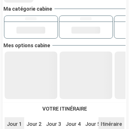
Ma catégorie cabine
Mes options cabine
VOTRE ITINÉRAIRE
Jour 1
Jour 2
Jour 3
Jour 4
Jour 5
Itinéraire
Jour 6
J