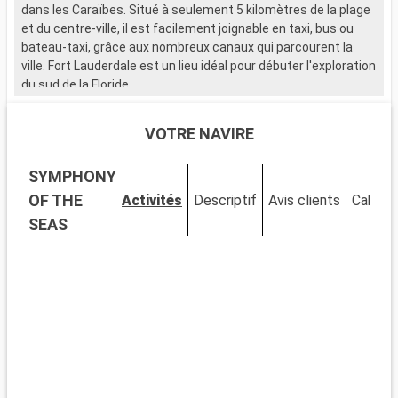
dans les Caraïbes. Situé à seulement 5 kilomètres de la plage
et du centre-ville, il est facilement joignable en taxi, bus ou
bateau-taxi, grâce aux nombreux canaux qui parcourent la
ville. Fort Lauderdale est un lieu idéal pour débuter l'exploration
du sud de la Floride.
Que visiter à Fort Lauderdale ?
VOTRE NAVIRE
Fort Lauderdale est réputée pour ses plages de sable et ses
eaux cristallines. Le Las Olas Boulevard, avec ses boutiques,
SYMPHONY
galeries d'art et restaurants, offre une expérience de
shopping et de détente unique. Le Musée de Bonnet House se
OF THE
Activités
Descriptif
Avis clients
Cabine
distingue par son architecture singulière et ses jardins
SEAS
tropicaux. La ville est également idéale pour les activités
nautiques, allant de la location de yachts aux balades en
bateau-taxi à travers les canaux.
Que visiter dans les environs ?
Aux alentours de Fort Lauderdale, les Everglades offrent une
expérience unique dans un écosystème exceptionnel. Des
tours en hydroglisseur permettent d'observer la faune, y
compris les fameux alligators. Miami, à seulement 45