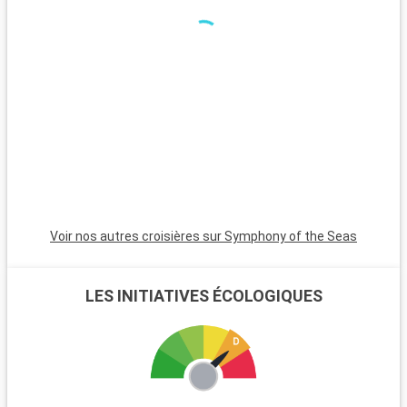
minutes, est incontournable avec son atmosphère animée,
ses plages et son quartier Art Déco. Pour une ambiance plus
calme, Pompano Beach et Hollywood Beach sont des choix
charmants avec leurs plages tranquilles et leur atmosphère
apaisante.
Voir nos autres croisières sur Symphony of the Seas
LES INITIATIVES ÉCOLOGIQUES