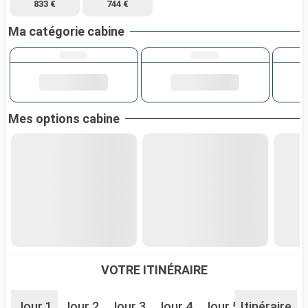
833 €
744 €
Ma catégorie cabine
Mes options cabine
VOTRE ITINÉRAIRE
Jour 1
Jour 2
Jour 3
Jour 4
Jour 5
Itinéraire
Jour 6
J