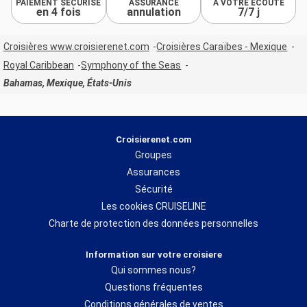
PAIEMENT SÉCURISÉ
ASSURANCE
À VOTRE ÉCOUTE
en 4 fois
annulation
7/7 j
Croisières www.croisierenet.com
Croisières Caraïbes - Mexique
Royal Caribbean
Symphony of the Seas
Bahamas, Mexique, États-Unis
Croisierenet.com
Groupes
Assurances
Sécurité
Les cookies CRUISELINE
Charte de protection des données personnelles
Information sur votre croisiere
Qui sommes nous?
Questions fréquentes
Conditions générales de ventes