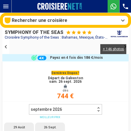
Rechercher une croisière
SYMPHONY OF THE SEAS
Croisière Symphony of the Seas : Bahamas, Mexique, États-Unis au départ de Galveston
+ 146 photos
Nos destinations
Payez en 4 fois dès
186 €
/mois
Mois de départ
Dernières Dispos !
Départ de Galveston
Ports
Compagnies
sam. 26 sept. 2026
dès
Rechercher
744 €
septembre 2026
MEILLEUR PRIX
29 Août
26 Sept.