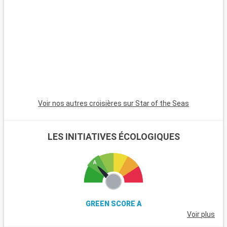
des moments inoubliables pour tous les âges. Orlando offre
aussi une grande variété d'activités, allant de spectacles en
direct et centres commerciaux à des terrains de golf et une
gastronomie variée. Pour une journée plus tranquille, les
jardins botaniques et musées d'Orlando sont des alternatives
enrichissantes aux parcs à thème.
Voir nos autres croisières sur Star of the Seas
LES INITIATIVES ÉCOLOGIQUES
GREEN SCORE A
Voir plus