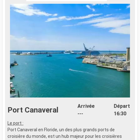
Arrivée
Départ
Port Canaveral
---
16:30
Le port :
C
Port Canaveral en Floride, un des plus grands ports de
d
croisière du monde, est un hub majeur pour les croisières
B