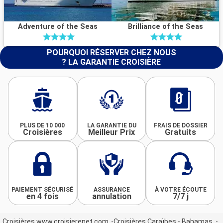
Adventure of the Seas
Brilliance of the Seas
POURQUOI RÉSERVER CHEZ NOUS
? LA GARANTIE CROISIÈRE
PLUS DE 10 000
LA GARANTIE DU
FRAIS DE DOSSIER
Croisières
Meilleur Prix
Gratuits
PAIEMENT SÉCURISÉ
ASSURANCE
À VOTRE ÉCOUTE
en 4 fois
annulation
7/7 j
Croisières www.croisierenet.com
Croisières Caraïbes - Bahamas