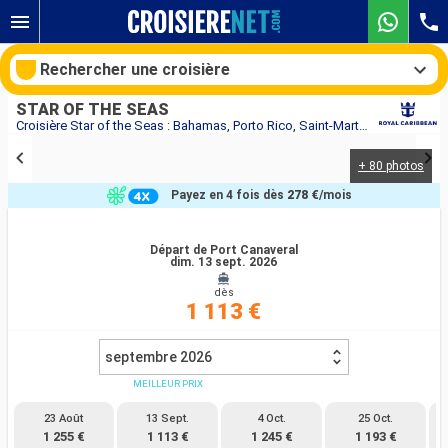
Rechercher une croisière
STAR OF THE SEAS
Croisière Star of the Seas : Bahamas, Porto Rico, Saint-Martin, États-Unis au départ de Port Canaveral
+ 80 photos
Nos destinations
Payez en 4 fois dès
278 €
/mois
Mois de départ
Départ de Port Canaveral
dim. 13 sept. 2026
Ports
Compagnies
dès
1 113 €
Rechercher
septembre 2026
MEILLEUR PRIX
23 Août
13 Sept.
4 Oct.
25 Oct.
1 255 €
1 113 €
1 245 €
1 193 €