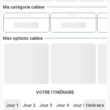
Ma catégorie cabine
Mes options cabine
VOTRE ITINÉRAIRE
Jour 1
Jour 2
Jour 3
Jour 4
Jour 5
Itinéraire
Jour 6
J