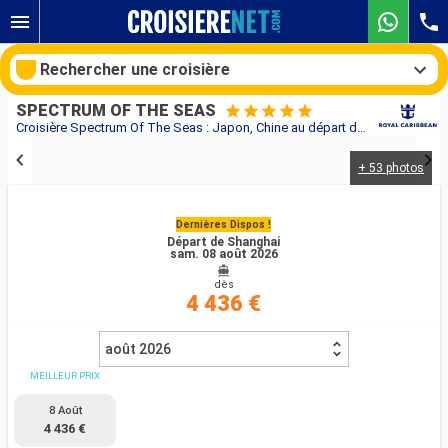
Rechercher une croisière
SPECTRUM OF THE SEAS
Croisière Spectrum Of The Seas : Japon, Chine au départ de Shanghai
+ 53 photos
Nos destinations
Mois de départ
Dernières Dispos !
Départ de Shanghai
sam. 08 août 2026
Ports
Compagnies
dès
4 436 €
Rechercher
août 2026
MEILLEUR PRIX
8 Août
4 436 €