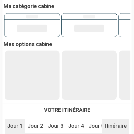
Ma catégorie cabine
Mes options cabine
VOTRE ITINÉRAIRE
Jour 1
Jour 2
Jour 3
Jour 4
Jour 5
Itinéraire
Jour 6
J