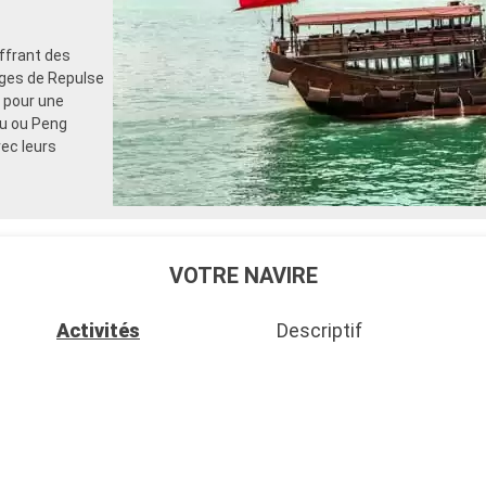
ffrant des
ages de Repulse
s pour une
au ou Peng
vec leurs
VOTRE NAVIRE
Activités
Descriptif