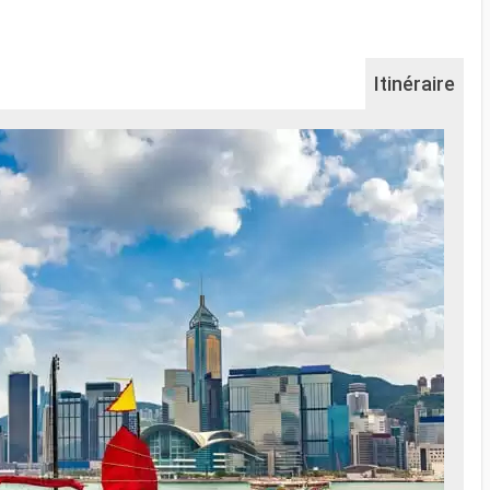
Itinéraire
Na