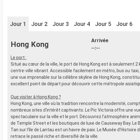
Jour 1
Jour 2
Jour 3
Jour 4
Jour 5
Jour 6
Arrivée
Hong Kong
--:--
Le port :
Situé au cœur de la ville, le port de Hong Kong est à seulement 2
centre-ville vibrant. Accessible facilement en métro, bus ou taxi,
une vue imprenable sur la célèbre skyline de Hong Kong, constitu
excellent point de départ pour découvrir cette métropole asiati
Que visiter à Hong Kong ?
Hong Kong, une ville où la tradition rencontre la modernité, comp
nombreux sites d'intérêt captivants. Le Pic Victoria offre une 
spectaculaire sur la ville et le port. Découvrez l'atmosphère an
de Temple Street et les boutiques de luxe de Causeway Bay. Le
Tan sur l'île de Lantau est un havre de paix. Le Musée d'Histoire
retrace le passé riche et diversifié de la ville.