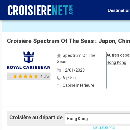
Destinatio
Voir les 53 autres photos
Croisière Spectrum Of The Seas : Japon, Chi
Autres dépa
Spectrum Of The
Seas
Hong Kong
12/01/2028
4.8/5
6 j / 5 n
Cabine Intérieure
Croisière au départ de
Hong Kong
MEILLEUR PRIX