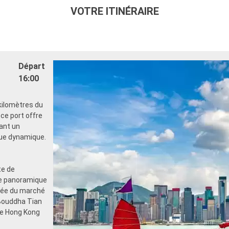
VOTRE ITINÉRAIRE
Départ
16:00
 kilomètres du
 ce port offre
ant un
que dynamique.
te de
vue panoramique
imée du marché
 Bouddha Tian
 de Hong Kong