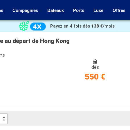
ns
Compagnies
Bateaux
Ports
Luxe
Offres
Payez en 4 fois dès
138 €
/mois
ne au départ de Hong Kong
rts
dès
550 €