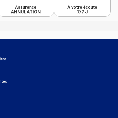
Assurance
À votre écoute
ANNULATION
7/7 J
iere
ntes