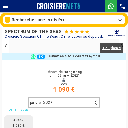
Rechercher une croisière
SPECTRUM OF THE SEAS
Croisière Spectrum Of The Seas : Chine, Japon au départ de Hong Kong
+ 53 photos
Nos destinations
Payez en 4 fois dès
273 €
/mois
Mois de départ
Départ de Hong Kong
dim. 03 janv. 2027
Ports
Compagnies
dès
1 090 €
Rechercher
janvier 2027
MEILLEUR PRIX
3 Janv.
1 090 €