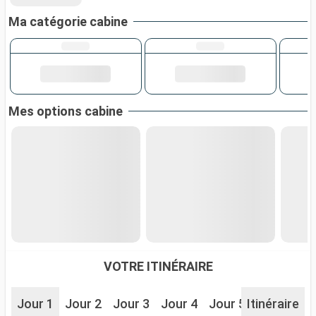
Ma catégorie cabine
Mes options cabine
VOTRE ITINÉRAIRE
Jour 1
Jour 2
Jour 3
Jour 4
Jour 5
Itinéraire
Jour 6
J