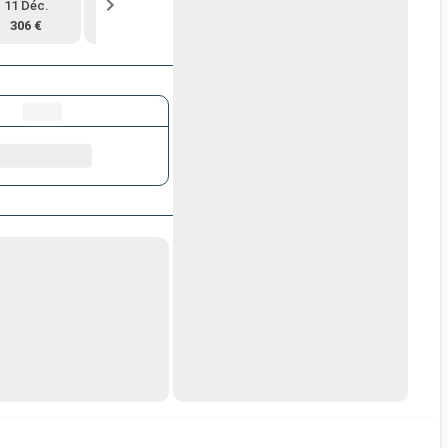
11 Déc.
18 Déc.
4 Janv.
22 Janv.
306 €
388 €
300 €
309 €