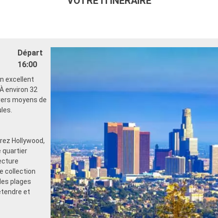
VOTRE ITINÉRAIRE
Départ
16:00
un excellent
 À environ 32
ivers moyens de
ules.
rez Hollywood,
 quartier
ecture
e collection
les plages
étendre et