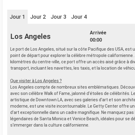
Jour 1
Jour 2
Jour 3
Jour 4
Arrivée
Los Angeles
00:00
Le port de Los Angeles, situé sur la côte Pacifique des USA, est 
point de départ pour explorer la célèbre métropole californienne.
kilomètres du centre-ville, ce port offre un accès aisé grâce à d
transport, incluant les navettes, les taxis, et la location de véhic
Que visiter à Los Angeles ?
Los Angeles compte de nombreux sites emblématiques. Découv
avec son célèbre Walk of Fame, jalonné d'étoiles de célébrités. Le
artistique de Downtown LA, avec ses galeries d'art et son archit
moderne, est une visite incontournable. Le Getty Center offre un
d'art exceptionnelle dans un cadre magnifique. Ne manquez pas 
légendaires de Santa Monica et Venice Beach, idéales pour se d
s'immerger dans la culture californienne.