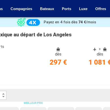
ns
Compagnies
Bateaux
Ports
Luxe
Offres
Payez en 4 fois dès
74 €
/mois
exique au départ de Los Angeles
rts
+
dès
dès
297 €
1 081 
MEILLEUR PRIX