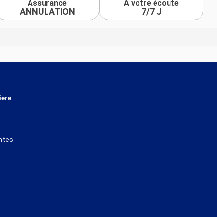
Assurance
À votre écoute
ANNULATION
7/7 J
iere
ntes