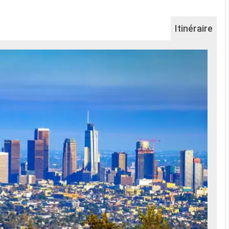
Itinéraire
Na