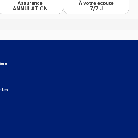
Assurance
À votre écoute
ANNULATION
7/7 J
iere
ntes