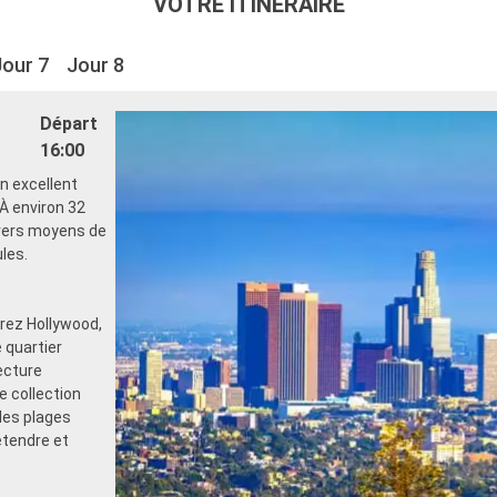
VOTRE ITINÉRAIRE
Jour 7
Jour 8
Départ
16:00
un excellent
 À environ 32
ivers moyens de
ules.
rez Hollywood,
 quartier
ecture
e collection
les plages
étendre et