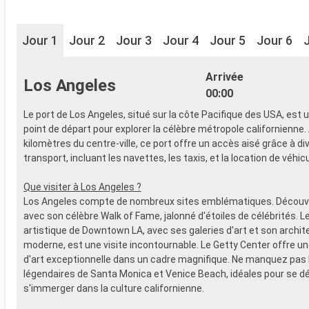
Jour 1
Jour 2
Jour 3
Jour 4
Jour 5
Jour 6
Arrivée
Los Angeles
00:00
Le port de Los Angeles, situé sur la côte Pacifique des USA, est 
point de départ pour explorer la célèbre métropole californienne.
kilomètres du centre-ville, ce port offre un accès aisé grâce à d
transport, incluant les navettes, les taxis, et la location de véhic
Que visiter à Los Angeles ?
Los Angeles compte de nombreux sites emblématiques. Découv
avec son célèbre Walk of Fame, jalonné d'étoiles de célébrités. Le
artistique de Downtown LA, avec ses galeries d'art et son archit
moderne, est une visite incontournable. Le Getty Center offre un
d'art exceptionnelle dans un cadre magnifique. Ne manquez pas 
légendaires de Santa Monica et Venice Beach, idéales pour se d
s'immerger dans la culture californienne.