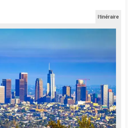
Itinéraire
Na