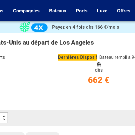
ns
Compagnies
Bateaux
Ports
Luxe
Offres
Payez en 4 fois dès
166 €
/mois
tats-Unis au départ de Los Angeles
rts
Dernières Dispos !
Bateau rempli à 
dès
662 €