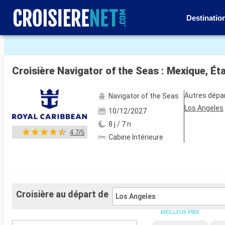
Destinatio
Voir les 77 autres photos
Croisière Navigator of the Seas : Mexique, É
Autres dépa
Navigator of the Seas
Los Angeles
10/12/2027
8 j / 7 n
4.7/5
Cabine Intérieure
Croisière au départ de
Los Angeles
MEILLEUR PRIX