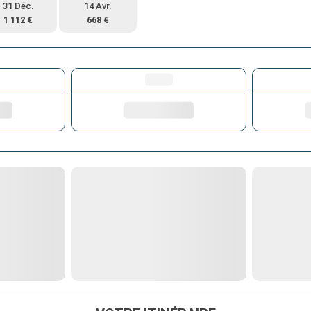
31 Déc.
14 Avr.
1 112 €
668 €