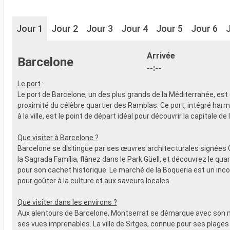
Jour 1
Jour 2
Jour 3
Jour 4
Jour 5
Jour 6
Arrivée
Barcelone
--:--
Le port :
Le port de Barcelone, un des plus grands de la Méditerranée, est 
proximité du célèbre quartier des Ramblas. Ce port, intégré ha
à la ville, est le point de départ idéal pour découvrir la capitale de
Que visiter à Barcelone ?
Barcelone se distingue par ses œuvres architecturales signées 
la Sagrada Família, flânez dans le Park Güell, et découvrez le qua
pour son cachet historique. Le marché de la Boqueria est un inc
pour goûter à la culture et aux saveurs locales.
Que visiter dans les environs ?
Aux alentours de Barcelone, Montserrat se démarque avec son 
ses vues imprenables. La ville de Sitges, connue pour ses plages 