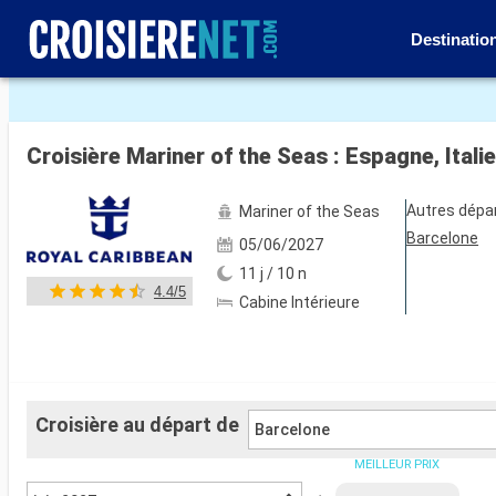
Destinatio
Voir les 125 autres photos
Croisière Mariner of the Seas : Espagne, Itali
Autres dépa
Mariner of the Seas
Barcelone
05/06/2027
11 j / 10 n
4.4/5
Cabine Intérieure
Croisière au départ de
Barcelone
MEILLEUR PRIX