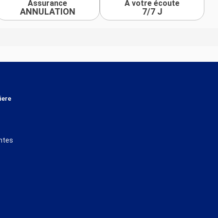
Assurance
À votre écoute
ANNULATION
7/7 J
iere
ntes