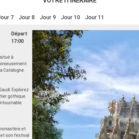
VOTRE ITINÉRAIRE
Jour 7
Jour 8
Jour 9
Jour 10
Jour 11
Départ
17:00
situé à
rmonieusement
 la Catalogne.
Gaudí. Explorez
rtier gothique
ontournable
monastère et
et son festival