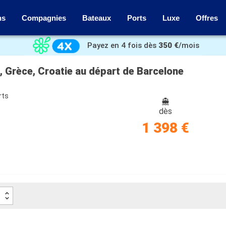
ns
Compagnies
Bateaux
Ports
Luxe
Offres
Payez en 4 fois dès
350 €
/mois
e, Grèce, Croatie au départ de Barcelone
rts
dès
1 398 €