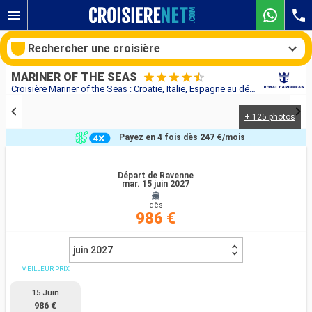
Rechercher une croisière
MARINER OF THE SEAS
Croisière Mariner of the Seas : Croatie, Italie, Espagne au départ de Ravenne
+ 125 photos
Nos destinations
Payez en 4 fois dès
247 €
/mois
Mois de départ
Départ de Ravenne
mar. 15 juin 2027
Ports
Compagnies
dès
986 €
Rechercher
juin 2027
MEILLEUR PRIX
15 Juin
986 €