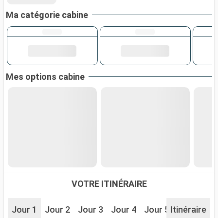
Ma catégorie cabine
Mes options cabine
VOTRE ITINÉRAIRE
Jour 1
Jour 2
Jour 3
Jour 4
Jour 5
Itinéraire
Jour 6
J