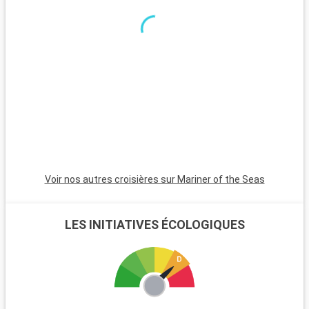
offre des paysages uniques et une riche biodiversité. Cervia,
station balnéaire avec ses plages de sable, est parfaite pour
une journée relaxante au bord de l'Adriatique. Ferrare, avec son
château médiéval et son centre historique, est une escapade
culturelle enrichissante. Enfin, Venise, à environ 140 km, est
aisément accessible pour ceux qui souhaitent découvrir ses
canaux et son architecture splendide.
Voir nos autres croisières sur Mariner of the Seas
LES INITIATIVES ÉCOLOGIQUES