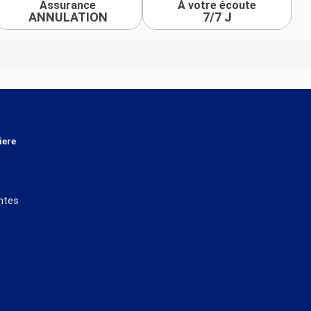
Assurance
À votre écoute
ANNULATION
7/7 J
iere
ntes