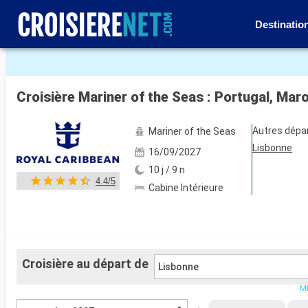
Destinatio
Voir les 125 autres photos
Croisière Mariner of the Seas : Portugal, Ma
Autres dépa
Mariner of the Seas
Lisbonne
16/09/2027
10 j / 9 n
4.4/5
Cabine Intérieure
Croisière au départ de
Lisbonne
ME