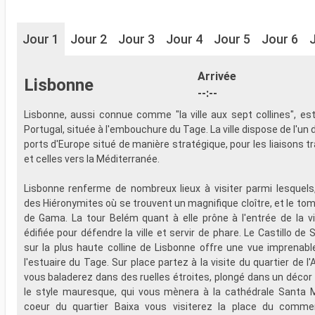
Jour 1
Jour 2
Jour 3
Jour 4
Jour 5
Jour 6
Arrivée
Lisbonne
--:--
Lisbonne, aussi connue comme "la ville aux sept collines", est
Portugal, située à l'embouchure du Tage. La ville dispose de l'un
ports d'Europe situé de manière stratégique, pour les liaisons t
et celles vers la Méditerranée.
Lisbonne renferme de nombreux lieux à visiter parmi lesquels
des Hiéronymites où se trouvent un magnifique cloître, et le t
de Gama. La tour Belém quant à elle prône à l'entrée de la vil
édifiée pour défendre la ville et servir de phare. Le Castillo de
sur la plus haute colline de Lisbonne offre une vue imprenable 
l'estuaire du Tage. Sur place partez à la visite du quartier de 
vous baladerez dans des ruelles étroites, plongé dans un décor
le style mauresque, qui vous mènera à la cathédrale Santa M
coeur du quartier Baixa vous visiterez la place du comm