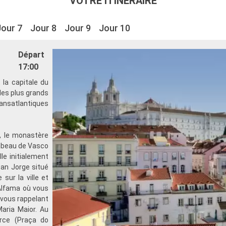
VOTRE ITINÉRAIRE
Jour 7
Jour 8
Jour 9
Jour 10
Départ
17:00
 la capitale du
 des plus grands
ransatlantiques
, le monastère
ombeau de Vasco
le initialement
 San Jorge situé
sur la ville et
l'Alfama où vous
 vous rappelant
aria Maior. Au
erce (Praça do