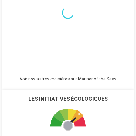
Autour de la Nouvelle-Orléans, de nombreux sites valent le
détour. Les plantations historiques, comme Oak Alley, offrent
un aperçu de l'histoire du Sud. Les bayous offrent des
excursions en bateau au cœur de paysages naturels
préservés. Le Musée national de la Seconde Guerre mondiale
propose une perspective historique enrichissante. Pour les
gourmets, un périple à travers Cajun Country permet de
découvrir la savoureuse cuisine cajun et créole.
Voir nos autres croisières sur Mariner of the Seas
LES INITIATIVES ÉCOLOGIQUES