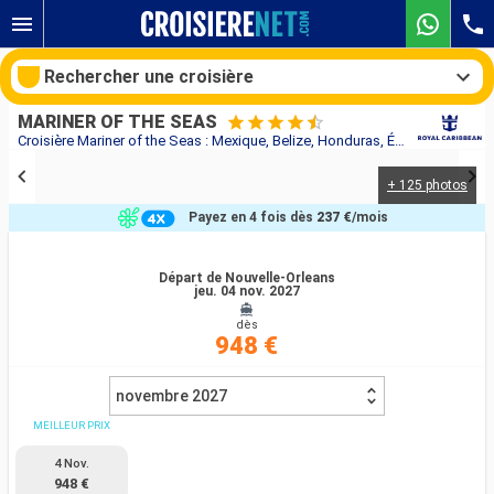
Rechercher une croisière
MARINER OF THE SEAS
Croisière Mariner of the Seas : Mexique, Belize, Honduras, États-Unis au départ de Nouvelle-Orleans
+ 125 photos
Nos destinations
Payez en 4 fois dès
237 €
/mois
Mois de départ
Départ de Nouvelle-Orleans
jeu. 04 nov. 2027
Ports
Compagnies
dès
948 €
Rechercher
novembre 2027
MEILLEUR PRIX
4 Nov.
948 €