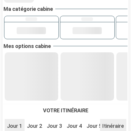
Ma catégorie cabine
Mes options cabine
VOTRE ITINÉRAIRE
Jour 1
Jour 2
Jour 3
Jour 4
Jour 5
Itinéraire
Jour 6
J