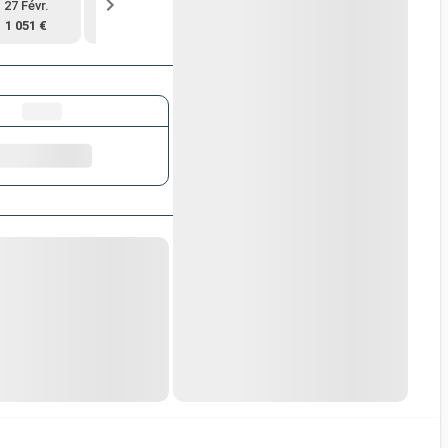
27 Févr.
12 Mars
26 Mars
9 Avr.
1 051 €
1 405 €
1 405 €
1 508 €