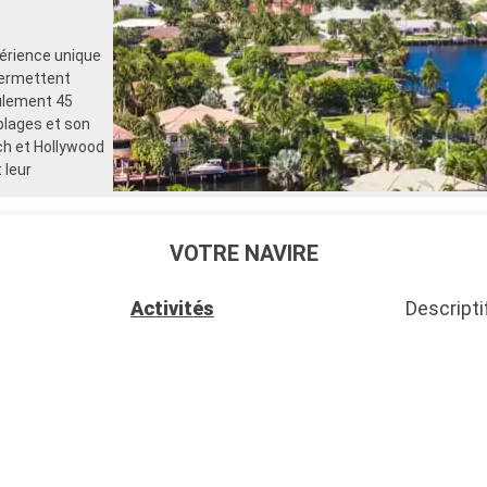
périence unique
permettent
eulement 45
plages et son
ch et Hollywood
 leur
VOTRE NAVIRE
Activités
Descripti