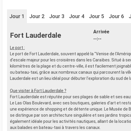
Jour 1
Jour 2
Jour 3
Jour 4
Jour 5
Jour 6
Arrivée
Fort Lauderdale
--:--
Le port :
Le port de Fort Lauderdale, souvent appelé la "Venise de l'Amériq
d'escale majeur pour les croisières dans les Caraïbes. Situé à s
kilomètres de la plage et du centre-ville, il est facilement joignabl
ou bateau-taxi, grâce aux nombreux canaux qui parcourent la ville
Lauderdale est un lieu idéal pour débuter l'exploration du sud de la
Que visiter à Fort Lauderdale ?
Fort Lauderdale est réputée pour ses plages de sable et ses eaux 
Le Las Olas Boulevard, avec ses boutiques, galeries d'art et rest
une expérience de shopping et de détente unique. Le Musée de
se distingue par son architecture singulière et ses jardins tropica
également idéale pour les activités nautiques, allant de la locat
aux balades en bateau-taxi à travers les canaux.