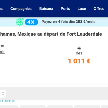
ns
Compagnies
Bateaux
Ports
Luxe
Offres
Payez en 4 fois dès
253 €
/mois
ahamas, Mexique au départ de Fort Lauderdale
rts
ale
dès
1 011 €
ILLEUR PRIX