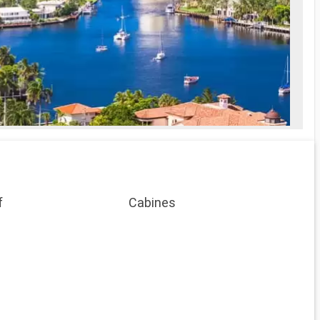
emmè
f
Cabines