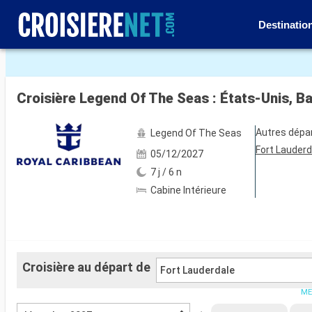
Destinatio
Voir les 103 autres photos
Croisière Legend Of The Seas : États-Unis, B
Autres dépa
Legend Of The Seas
Fort Lauderd
05/12/2027
7 j / 6 n
Cabine Intérieure
Croisière au départ de
Fort Lauderdale
ME