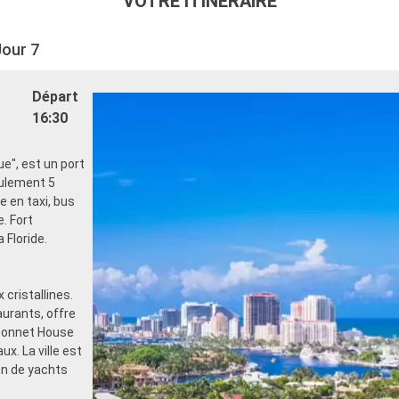
VOTRE ITINÉRAIRE
Jour 7
Départ
16:30
ue", est un port
eulement 5
e en taxi, bus
. Fort
 Floride.
cristallines.
aurants, offre
 Bonnet House
ux. La ville est
ion de yachts