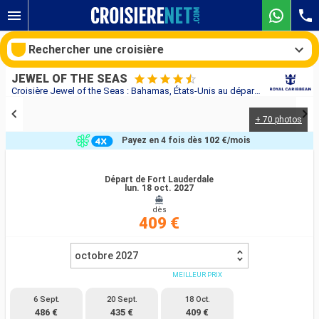
Rechercher une croisière
JEWEL OF THE SEAS
Croisière Jewel of the Seas : Bahamas, États-Unis au départ de Fort Lauderdale
+ 70 photos
Nos destinations
Payez en 4 fois dès
102 €
/mois
Mois de départ
Départ de Fort Lauderdale
lun. 18 oct. 2027
Ports
Compagnies
dès
409 €
Rechercher
octobre 2027
MEILLEUR PRIX
6 Sept.
20 Sept.
18 Oct.
486 €
435 €
409 €