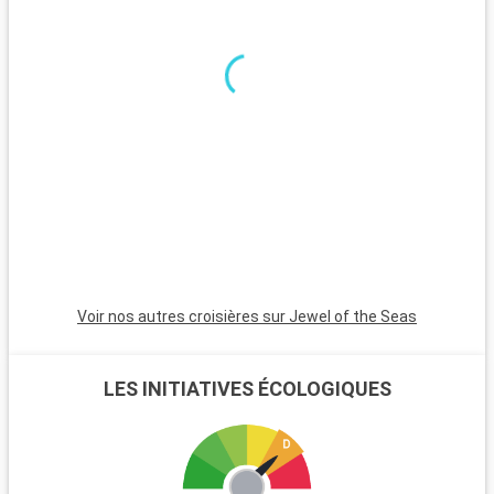
minutes, est incontournable avec son atmosphère animée,
ses plages et son quartier Art Déco. Pour une ambiance plus
calme, Pompano Beach et Hollywood Beach sont des choix
charmants avec leurs plages tranquilles et leur atmosphère
apaisante.
Voir nos autres croisières sur Jewel of the Seas
LES INITIATIVES ÉCOLOGIQUES