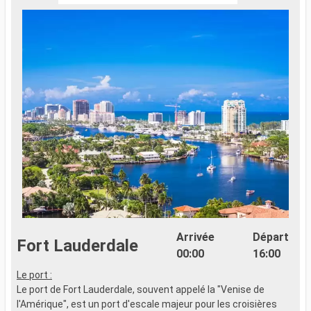
Arrivée
Départ
Fort Lauderdale
00:00
16:00
Le port :
C
Le port de Fort Lauderdale, souvent appelé la "Venise de
d
l'Amérique", est un port d'escale majeur pour les croisières
B