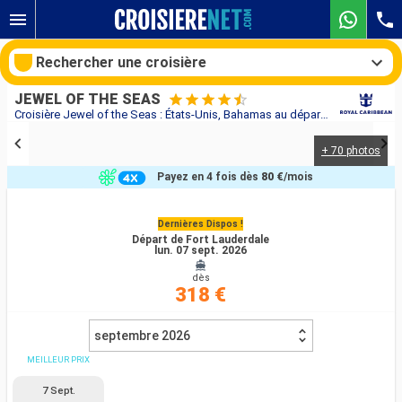
Rechercher une croisière
JEWEL OF THE SEAS
Croisière Jewel of the Seas : États-Unis, Bahamas au départ de Fort Lauderdale
+ 70 photos
Nos destinations
Payez en 4 fois dès
80 €
/mois
Mois de départ
Dernières Dispos !
Départ de Fort Lauderdale
Ports
Compagnies
lun. 07 sept. 2026
dès
Rechercher
318 €
septembre 2026
MEILLEUR PRIX
7 Sept.