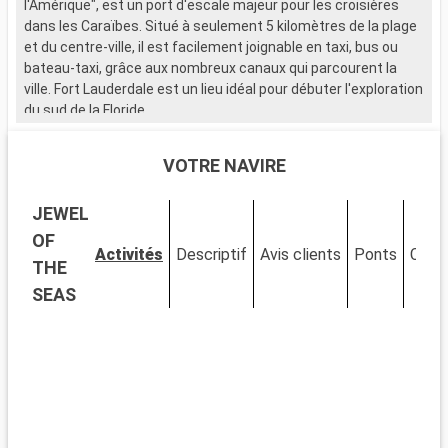
l'Amérique", est un port d'escale majeur pour les croisières
s
dans les Caraïbes. Situé à seulement 5 kilomètres de la plage
d
et du centre-ville, il est facilement joignable en taxi, bus ou
d
bateau-taxi, grâce aux nombreux canaux qui parcourent la
ville. Fort Lauderdale est un lieu idéal pour débuter l'exploration
Q
du sud de la Floride.
N
c
Que visiter à Fort Lauderdale ?
h
VOTRE NAVIRE
Fort Lauderdale est réputée pour ses plages de sable et ses
a
eaux cristallines. Le Las Olas Boulevard, avec ses boutiques,
l
JEWEL
galeries d'art et restaurants, offre une expérience de
S
shopping et de détente unique. Le Musée de Bonnet House se
l
OF
Activités
Descriptif
Avis clients
Ponts
Cabi
distingue par son architecture singulière et ses jardins
r
THE
tropicaux. La ville est également idéale pour les activités
i
SEAS
nautiques, allant de la location de yachts aux balades en
bateau-taxi à travers les canaux.
Q
A
Que visiter dans les environs ?
a
Aux alentours de Fort Lauderdale, les Everglades offrent une
e
expérience unique dans un écosystème exceptionnel. Des
s
tours en hydroglisseur permettent d'observer la faune, y
b
compris les fameux alligators. Miami, à seulement 45
p