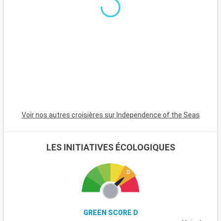
couchers de soleil magnifiques. Les Bahamas, à proximité en
bateau, sont un paradis avec leurs plages de sable blanc. Pour
les plongeurs, les récifs coralliens de Key Largo offrent une
expérience sous-marine inoubliable. Ces destinations autour
de Miami révèlent la beauté naturelle et la diversité culturelle
de la région.
Voir nos autres croisières sur Independence of the Seas
LES INITIATIVES ÉCOLOGIQUES
GREEN SCORE D