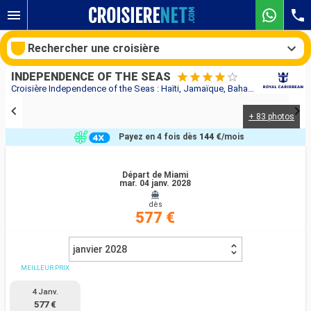
Rechercher une croisière
INDEPENDENCE OF THE SEAS
Croisière Independence of the Seas : Haïti, Jamaïque, Bahamas, États-Unis au départ de Miami
+ 83 photos
Nos destinations
Payez en 4 fois dès
144 €
/mois
Mois de départ
Départ de Miami
mar. 04 janv. 2028
Ports
Compagnies
dès
577 €
Rechercher
janvier 2028
MEILLEUR PRIX
4 Janv.
577 €