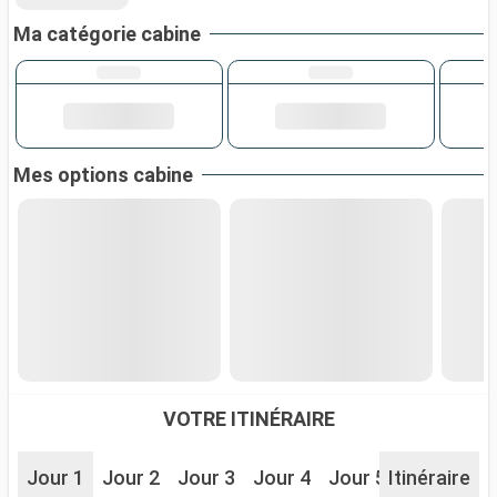
Ma catégorie cabine
Mes options cabine
VOTRE ITINÉRAIRE
Jour 1
Jour 2
Jour 3
Jour 4
Jour 5
Itinéraire
Jour 6
J