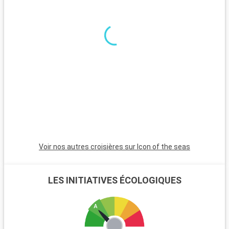
couchers de soleil magnifiques. Les Bahamas, à proximité en
bateau, sont un paradis avec leurs plages de sable blanc. Pour
les plongeurs, les récifs coralliens de Key Largo offrent une
expérience sous-marine inoubliable. Ces destinations autour
de Miami révèlent la beauté naturelle et la diversité culturelle
de la région.
Voir nos autres croisières sur Icon of the seas
LES INITIATIVES ÉCOLOGIQUES