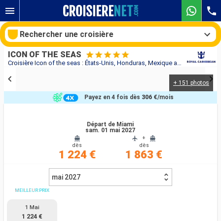
Rechercher une croisière
ICON OF THE SEAS
Croisière Icon of the seas : États-Unis, Honduras, Mexique au départ de Miami
+ 151 photos
Nos destinations
Payez en 4 fois dès
306 €
/mois
Mois de départ
Départ de Miami
sam. 01 mai 2027
Ports
Compagnies
+
dès
dès
1 224 €
1 863 €
Rechercher
mai 2027
MEILLEUR PRIX
1 Mai
1 224 €