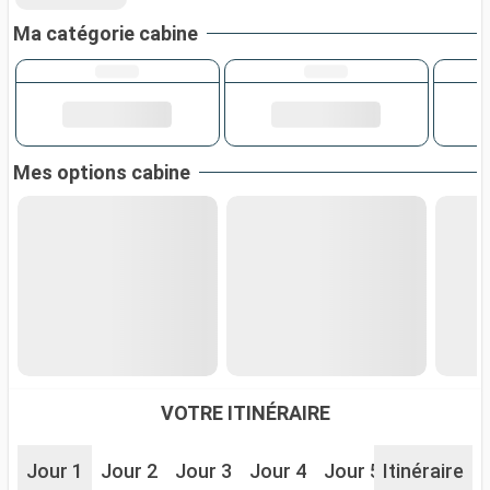
Ma catégorie cabine
Mes options cabine
VOTRE ITINÉRAIRE
Jour 1
Jour 2
Jour 3
Jour 4
Jour 5
Itinéraire
Jour 6
J