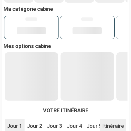
Ma catégorie cabine
Mes options cabine
VOTRE ITINÉRAIRE
Jour 1
Jour 2
Jour 3
Jour 4
Jour 5
Itinéraire
Jour 6
J