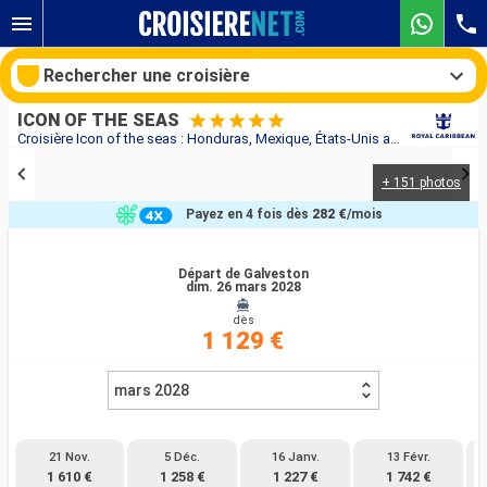
Rechercher une croisière
ICON OF THE SEAS
Croisière Icon of the seas : Honduras, Mexique, États-Unis au départ de Galveston
+ 151 photos
Nos destinations
Payez en 4 fois dès
282 €
/mois
Mois de départ
Départ de Galveston
dim. 26 mars 2028
Ports
Compagnies
dès
1 129 €
Rechercher
mars 2028
21 Nov.
5 Déc.
16 Janv.
13 Févr.
1 610 €
1 258 €
1 227 €
1 742 €