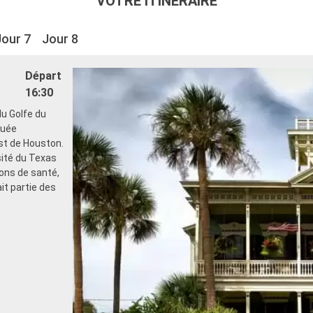
VOTRE ITINÉRAIRE
Jour 7
Jour 8
Départ
16:30
du Golfe du
tuée
st de Houston.
sité du Texas
ons de santé,
ait partie des