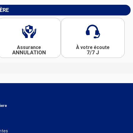
IÈRE
Assurance
À votre écoute
ANNULATION
7/7 J
iere
ntes