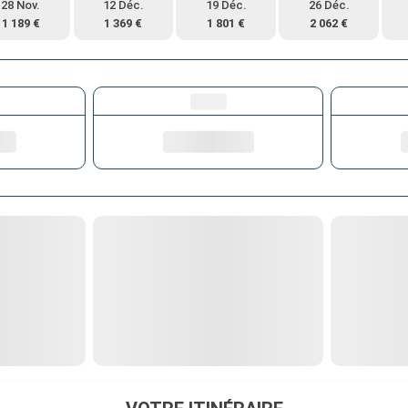
28 Nov.
12 Déc.
19 Déc.
26 Déc.
1 189 €
1 369 €
1 801 €
2 062 €