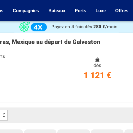
ns
Compagnies
Bateaux
Ports
Luxe
Offres
Payez en 4 fois dès
280 €
/mois
uras, Mexique au départ de Galveston
rts
dès
1 121 €