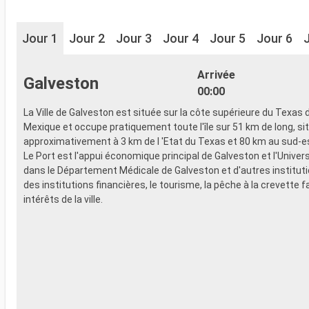
Jour 1
Jour 2
Jour 3
Jour 4
Jour 5
Jour 6
Arrivée
Galveston
00:00
La Ville de Galveston est située sur la côte supérieure du Texas 
Mexique et occupe pratiquement toute l'île sur 51 km de long, si
approximativement à 3 km de l 'Etat du Texas et 80 km au sud-e
Le Port est l'appui économique principal de Galveston et l'Univer
dans le Département Médicale de Galveston et d'autres instituti
des institutions financières, le tourisme, la pêche à la crevette f
intérêts de la ville.