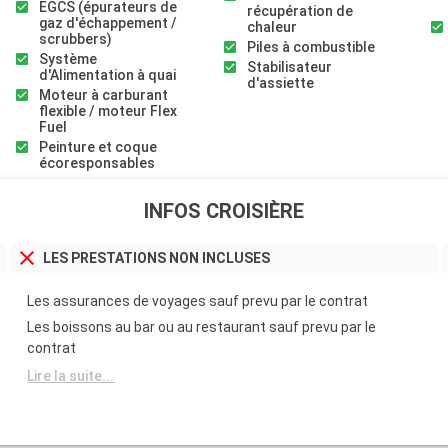
EGCS (épurateurs de
récupération de
gaz d'échappement /
chaleur
scrubbers)
Piles à combustible
Système
Stabilisateur
d'Alimentation à quai
d'assiette
Moteur à carburant
flexible / moteur Flex
Fuel
Peinture et coque
écoresponsables
INFOS CROISIÈRE
LES PRESTATIONS NON INCLUSES
Les assurances de voyages sauf prevu par le contrat
Les boissons au bar ou au restaurant sauf prevu par le
contrat
Lire la suite...