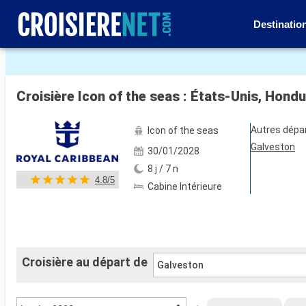
Destinatio
Voir les 151 autres photos
Croisière Icon of the seas : États-Unis, Hond
Autres dépa
Icon of the seas
Galveston
30/01/2028
8 j / 7 n
4.8/5
Cabine Intérieure
Croisière au départ de
Galveston