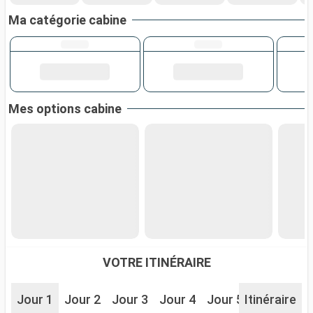
Ma catégorie cabine
Mes options cabine
VOTRE ITINÉRAIRE
Jour 1
Jour 2
Jour 3
Jour 4
Jour 5
Itinéraire
Jour 6
J