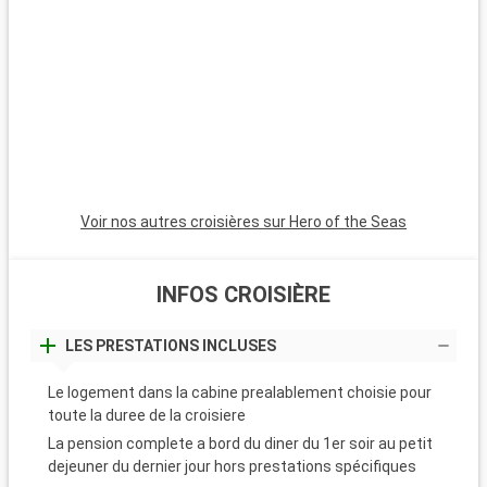
couchers de soleil magnifiques. Les Bahamas, à proximité en
bateau, sont un paradis avec leurs plages de sable blanc. Pour
les plongeurs, les récifs coralliens de Key Largo offrent une
expérience sous-marine inoubliable. Ces destinations autour
de Miami révèlent la beauté naturelle et la diversité culturelle
de la région.
Voir nos autres croisières sur Hero of the Seas
INFOS CROISIÈRE
LES PRESTATIONS INCLUSES
Le logement dans la cabine prealablement choisie pour
toute la duree de la croisiere
La pension complete a bord du diner du 1er soir au petit
dejeuner du dernier jour hors prestations spécifiques