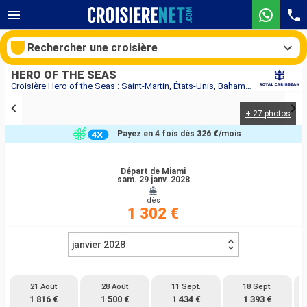
Rechercher une croisière
HERO OF THE SEAS
Croisière Hero of the Seas : Saint-Martin, États-Unis, Bahamas au départ de Miami
+ 27 photos
Nos destinations
Payez en 4 fois dès
326 €
/mois
Mois de départ
Départ de Miami
sam. 29 janv. 2028
Ports
Compagnies
dès
1 302 €
Rechercher
janvier 2028
21 Août
28 Août
11 Sept.
18 Sept.
1 816 €
1 500 €
1 434 €
1 393 €