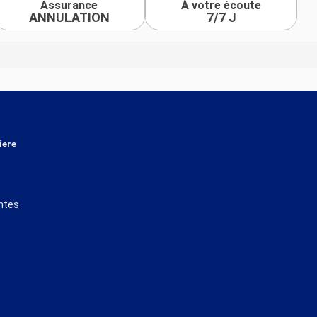
Assurance
À votre écoute
ANNULATION
7/7 J
iere
ntes