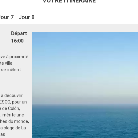
VOTRE ITINÉRAIRE
Jour 7
Jour 8
Départ
16:00
uve à proximité
e ville
e se mêlent
 à découvrir.
NESCO, pour un
e de Colón,
, mérite une
nches du monde,
la plage de La
mas