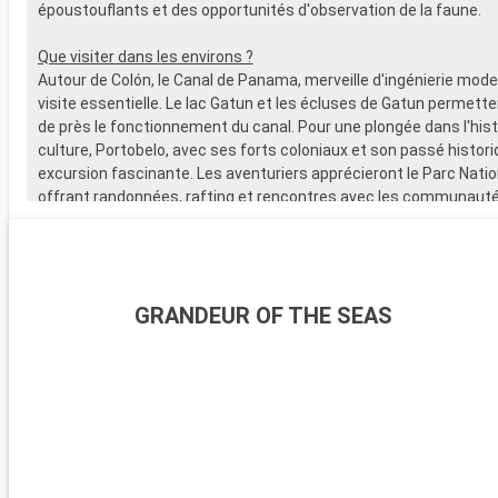
époustouflants et des opportunités d'observation de la faune.
Que visiter dans les environs ?
Autour de Colón, le Canal de Panama, merveille d'ingénierie mode
visite essentielle. Le lac Gatun et les écluses de Gatun permette
de près le fonctionnement du canal. Pour une plongée dans l'histo
culture, Portobelo, avec ses forts coloniaux et son passé histori
excursion fascinante. Les aventuriers apprécieront le Parc Natio
offrant randonnées, rafting et rencontres avec les communaut
une expérience immersive dans la nature et la culture panamée
GRANDEUR OF THE SEAS