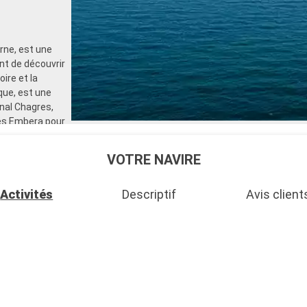
rne, est une
nt de découvrir
ire et la
que, est une
nal Chagres,
és Embera pour
nne.
VOTRE NAVIRE
Activités
Descriptif
Avis client