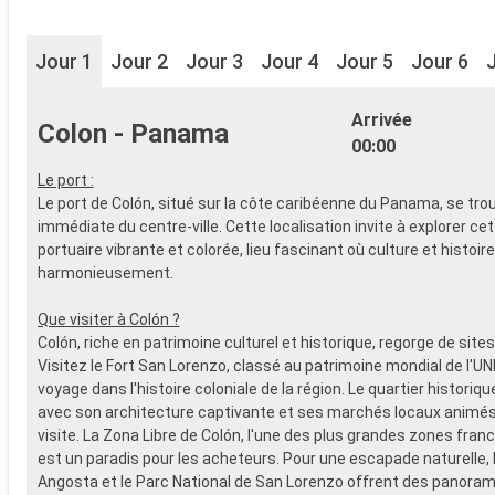
Jour 1
Jour 2
Jour 3
Jour 4
Jour 5
Jour 6
Arrivée
Colon - Panama
00:00
Le port :
Le port de Colón, situé sur la côte caribéenne du Panama, se tro
immédiate du centre-ville. Cette localisation invite à explorer cett
portuaire vibrante et colorée, lieu fascinant où culture et histoir
harmonieusement.
Que visiter à Colón ?
Colón, riche en patrimoine culturel et historique, regorge de sites
Visitez le Fort San Lorenzo, classé au patrimoine mondial de l'U
voyage dans l'histoire coloniale de la région. Le quartier historiqu
avec son architecture captivante et ses marchés locaux animés
visite. La Zona Libre de Colón, l'une des plus grandes zones fra
est un paradis pour les acheteurs. Pour une escapade naturelle, 
Angosta et le Parc National de San Lorenzo offrent des panora