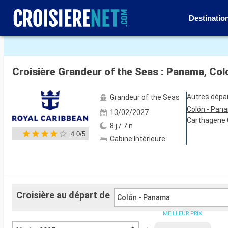
Destinatio
Voir les 49 autres photos
Croisière Grandeur of the Seas : Panama, Col
Autres dépa
Grandeur of the Seas
Colón - Pan
13/02/2027
Carthagene
8 j / 7 n
4.0/5
Cabine Intérieure
Croisière au départ de
Colón - Panama
MEILLEUR PRIX