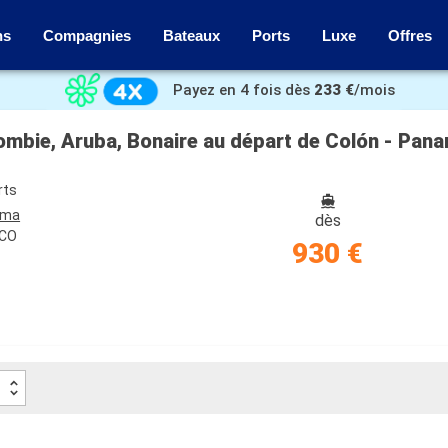
ns
Compagnies
Bateaux
Ports
Luxe
Offres
Payez en 4 fois dès
233 €
/mois
ombie, Aruba, Bonaire au départ de Colón - Pan
rts
ama
dès
 CO
930 €