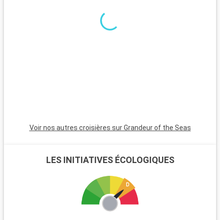
fonctionnement du canal. Pour une plongée dans l'histoire et
la culture, Portobelo, avec ses forts coloniaux et son passé
historique, est une excursion fascinante. Les aventuriers
apprécieront le Parc National Chagres, offrant randonnées,
rafting et rencontres avec les communautés Embera pour
une expérience immersive dans la nature et la culture
panaméenne.
Voir nos autres croisières sur Grandeur of the Seas
LES INITIATIVES ÉCOLOGIQUES