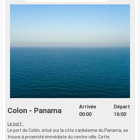
Arrivée
Départ
Colon - Panama
00:00
16:00
Le port :
S
Le port de Colón, situé sur la côte caribéenne du Panama, se
f
trouve à proximité immédiate du centre-ville. Cette
s