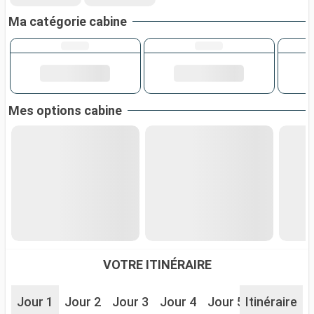
Ma catégorie cabine
Mes options cabine
VOTRE ITINÉRAIRE
Jour 1
Jour 2
Jour 3
Jour 4
Jour 5
Itinéraire
Jour 6
J