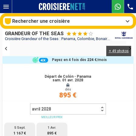
Rechercher une croisière
GRANDEUR OF THE SEAS
Croisière Grandeur of the Seas : Panama, Colombie, Bonaire, Aruba, Curaçao au départ de Colón - Panama
+ 49 photos
Nos destinations
Payez en 4 fois dès
224 €
/mois
Mois de départ
Départ de Colón - Panama
sam. 01 avr. 2028
Ports
Compagnies
dès
895 €
Rechercher
avril 2028
MEILLEUR PRIX
5 Sept.
1 Avr.
1 167 €
895 €