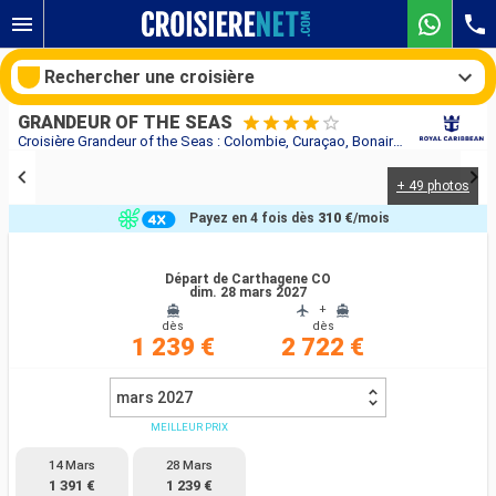
Rechercher une croisière
GRANDEUR OF THE SEAS
Croisière Grandeur of the Seas : Colombie, Curaçao, Bonaire, Aruba, Panama au départ de Carthagene CO
+ 49 photos
Nos destinations
Payez en 4 fois dès
310 €
/mois
Mois de départ
Départ de Carthagene CO
dim. 28 mars 2027
Ports
Compagnies
+
dès
dès
1 239 €
2 722 €
Rechercher
mars 2027
MEILLEUR PRIX
14 Mars
28 Mars
1 391 €
1 239 €