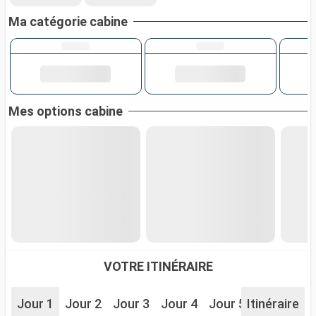
Ma catégorie cabine
Mes options cabine
VOTRE ITINÉRAIRE
Jour 1
Jour 2
Jour 3
Jour 4
Jour 5
Itinéraire
Jour 6
J